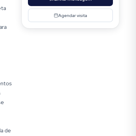
eta
Agendar visita
ara
entos
s
se
la de