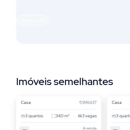
Fotos (30)
Imóveis semelhantes
Jardim Lindóia
Jardim 
Casa
Casa
IM6437
3
quartos
340
m²
3
vagas
3
quart
À venda