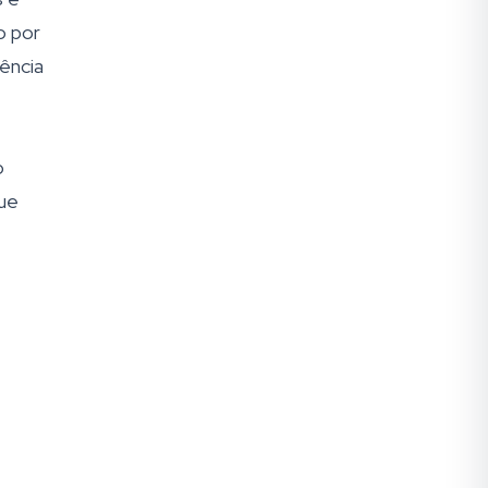
o por
ência
o
que