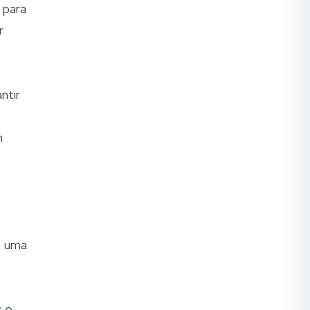
 para
r
ntir
m
, uma
s e