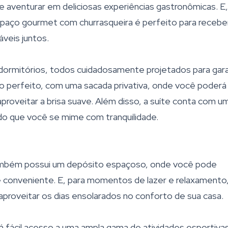
se aventurar em deliciosas experiências gastronômicas. E,
aço gourmet com churrasqueira é perfeito para recebe
veis juntos.
dormitórios, todos cuidadosamente projetados para gara
úgio perfeito, com uma sacada privativa, onde você poderá
proveitar a brisa suave. Além disso, a suíte conta com u
ndo que você se mime com tranquilidade.
também possui um depósito espaçoso, onde você pode
 conveniente. E, para momentos de lazer e relaxamento
aproveitar os dias ensolarados no conforto de sua casa.
rá fácil acesso a uma ampla gama de atividades esportiva