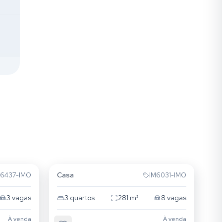
Jardim Lindóia
Casa
M6437-IMO
IM6031-IMO
3
vagas
3
quartos
281
m²
8
vagas
À venda
À venda