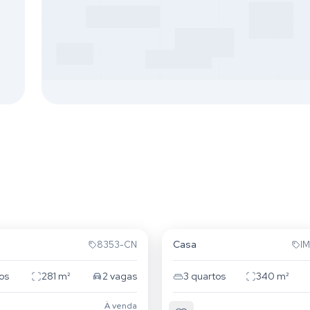
Lindóia
Jardim Lindóia
Casa
8353-CN
I
os
281
m²
2
vagas
3
quartos
340
m²
À venda