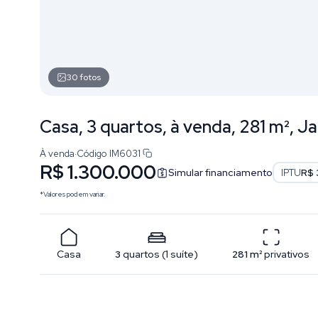
30
fotos
Casa, 3 quartos, à venda, 281 m², J
À venda
·
Código
IM6031
R$ 1.300.000
Simular financiamento
IPTU
R$ 
*Valores podem variar.
Casa
3
quartos
(
1
suíte
)
281
m²
privativos