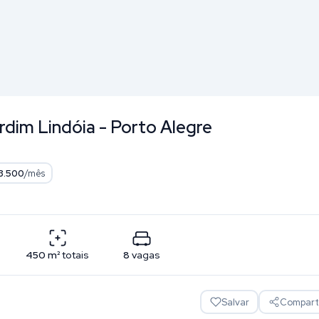
ardim Lindóia - Porto Alegre
3.500
/mês
450
m²
totais
8
vagas
Salvar
Comparti