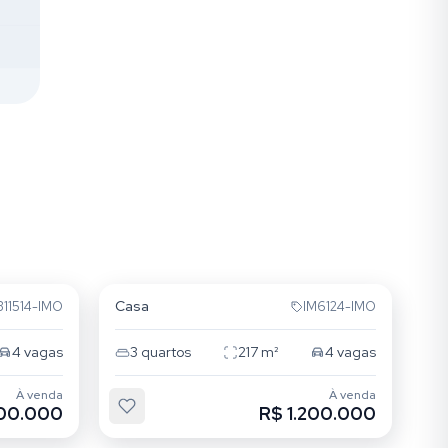
Jardim Lindóia
Casa
311514-IMO
IM6124-IMO
4
vagas
3
quartos
217
m²
4
vagas
À venda
À venda
200.000
R$ 1.200.000