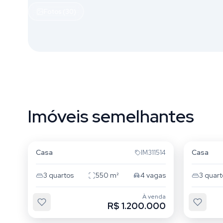
Fotos (30)
Imóveis semelhantes
Jardim Lindoia
Jardim 
Casa
Casa
IM311514
3
quartos
550
m²
4
vagas
3
quart
À venda
R$ 1.200.000