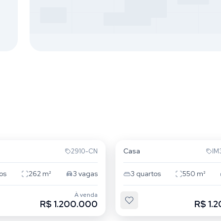
Lindóia
Jardim Lindóia
Casa
2910-CN
IM
os
262
m²
3
vagas
3
quartos
550
m²
À venda
R$ 1.200.000
R$ 1.