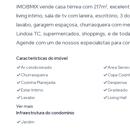
IMOBMIX vende casa térrea com 217m², excelente 
living intimo, sala de tv com lareira, escritório, 3 d
lavabo, garagem espaçosa, churrasqueira com mes
Lindoia TC, supermercados, shoppings, e de toda 
Agende com um de nossos especialistas para con
Características do imóvel
Ar condicionado
Area Servic
Churrasqueira
Copa Cozin
Cozinha Planejada
Despensa
Estar Intimo
Gradeado
Lavabo
Living Hall
Ver mais
Infraestrutura do condomínio
Jardim