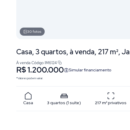
30
fotos
Casa, 3 quartos, à venda, 217 m², J
À venda
·
Código
IM6124
R$ 1.200.000
Simular financiamento
*Valores podem variar.
Casa
3
quartos
(
1
suíte
)
217
m²
privativos