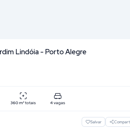
ardim Lindóia - Porto Alegre
360
m²
totais
4
vagas
Salvar
Comparti