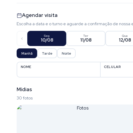
Agendar visita
Escolha a data e o turno e aguarde a confirmação de nossa 
Seg
Ter
Qua
10/08
11/08
12/08
Manhã
Tarde
Noite
NOME
CELULAR
Mídias
30 fotos