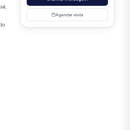
al,
Agendar visita
 do