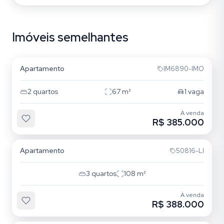
Imóveis semelhantes
Santana
Apartamento
IM6890-IMO
2
quartos
67
m²
1
vaga
À venda
R$ 385.000
Santana
Apartamento
50816-LI
3
quartos
108
m²
À venda
R$ 388.000
Santana