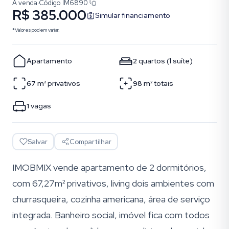
À venda
·
Código
IM6890
R$ 385.000
Simular financiamento
*Valores podem variar.
Apartamento
2
quartos
(
1
suíte
)
67
m²
privativos
98
m²
totais
1
vagas
Salvar
Compartilhar
IMOBMIX vende apartamento de 2 dormitórios,
com 67,27m² privativos, living dois ambientes com
churrasqueira, cozinha americana, área de serviço
integrada. Banheiro social, imóvel fica com todos