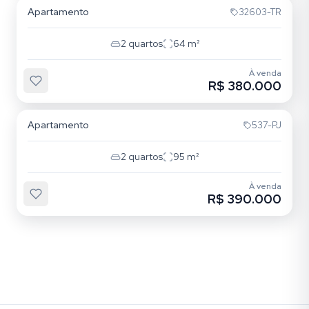
Apartamento
32603-TR
2
quartos
64
m²
À venda
R$ 380.000
Santana
Apartamento
537-PJ
2
quartos
95
m²
À venda
R$ 390.000