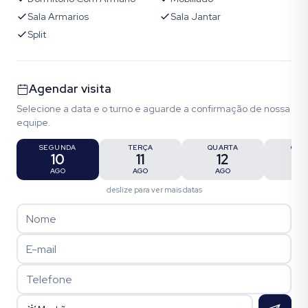
Sala Armarios
Sala Jantar
Split
Agendar visita
Selecione a data e o turno e aguarde a confirmação de nossa
equipe.
SEGUNDA
TERÇA
QUARTA
QUI
10
11
12
1
AGO
AGO
AGO
AG
deslize para ver mais datas