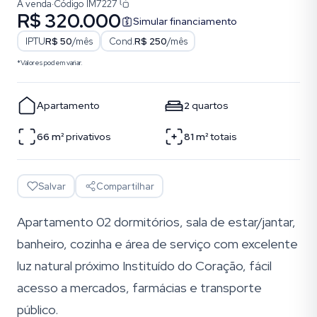
À venda
·
Código
IM7227
R$ 320.000
Simular financiamento
IPTU
R$ 50
/mês
Cond.
R$ 250
/mês
*Valores podem variar.
Apartamento
2
quartos
66
m²
privativos
81
m²
totais
Salvar
Compartilhar
Apartamento 02 dormitórios, sala de estar/jantar,
banheiro, cozinha e área de serviço com excelente
luz natural próximo Instituído do Coração, fácil
acesso a mercados, farmácias e transporte
público.