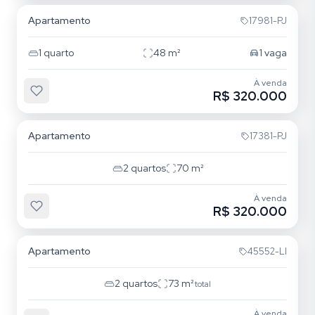
Apartamento
17981-PJ
1
quarto
48
m²
1
vaga
À venda
R$ 320.000
Santana
Apartamento
17381-PJ
2
quartos
70
m²
À venda
R$ 320.000
Santana
Apartamento
45552-LI
2
quartos
73
m²
total
À venda