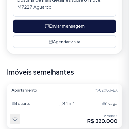
Enviar mensagem
Agendar visita
Imóveis semelhantes
Santana
Apartamento
82083-EX
1
quarto
44
m²
1
vaga
À venda
R$ 320.000
Santana