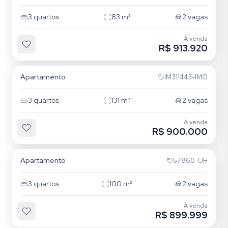
3
quartos
83
m²
2
vagas
À venda
R$ 913.920
Jardim Itu
Apartamento
IM311443-IMO
3
quartos
131
m²
2
vagas
À venda
R$ 900.000
Jardim Itu
Apartamento
57860-UH
3
quartos
100
m²
2
vagas
À venda
R$ 899.999
Jardim Itu