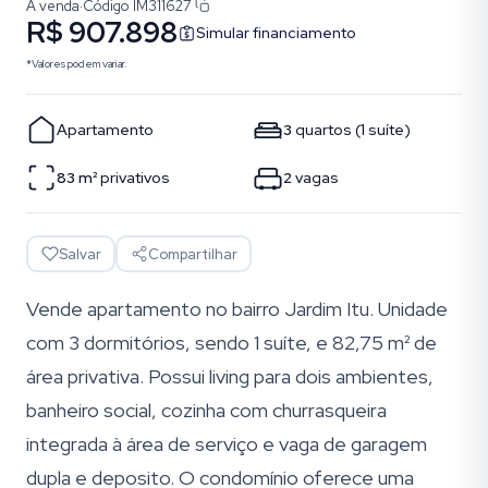
À venda
·
Código
IM311627
R$ 907.898
Simular financiamento
*Valores podem variar.
Apartamento
3
quartos
(
1
suíte
)
83
m²
privativos
2
vagas
Salvar
Compartilhar
Vende apartamento no bairro Jardim Itu. Unidade
com 3 dormitórios, sendo 1 suíte, e 82,75 m² de
área privativa. Possui living para dois ambientes,
banheiro social, cozinha com churrasqueira
integrada à área de serviço e vaga de garagem
dupla e deposito. O condomínio oferece uma