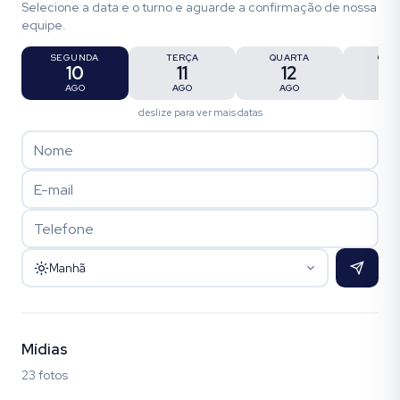
Selecione a data e o turno e aguarde a confirmação de nossa
equipe.
SEGUNDA
TERÇA
QUARTA
QUI
10
11
12
1
AGO
AGO
AGO
AG
deslize para ver mais datas
Manhã
Mídias
23 fotos