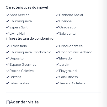
Características do imóvel
Area Servico
Banheiro Social
Churrasqueira
Cozinha
Espera Split
Gradeado
Living Hall
Sala Jantar
Infraestrutura do condomínio
Bicicletario
Brinquedoteca
Churrasqueira Condominio
Condominio Fechado
Deposito
Elevador
Espaco Gourmet
Jardim
Piscina Coletiva
Playground
Portaria
Sala Fitness
Salao Festas
Terraco Coletivo
Agendar visita