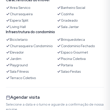
Características do imóvel
Area Servico
Banheiro Social
Churrasqueira
Cozinha
Espera Split
Gradeado
Living Hall
Sala Jantar
Infraestrutura do condomínio
Bicicletario
Brinquedoteca
Churrasqueira Condominio
Condominio Fechado
Elevador
Espaco Gourmet
Jardim
Piscina Coletiva
Playground
Portaria
Sala Fitness
Salao Festas
Terraco Coletivo
Agendar visita
Selecione a data e o turno e aguarde a confirmação de nossa
equipe.