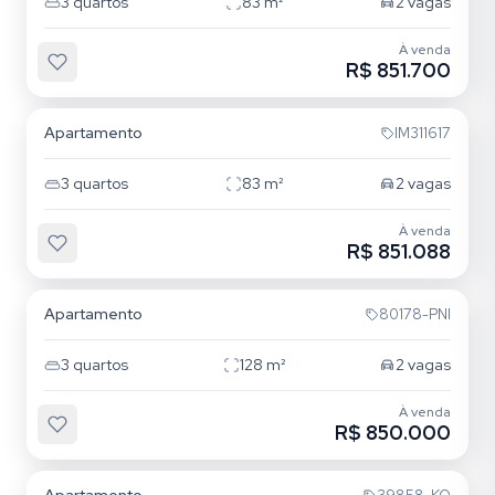
3
quartos
83
m²
2
vagas
À venda
R$ 851.700
Jardim Itu
Apartamento
IM311617
3
quartos
83
m²
2
vagas
À venda
R$ 851.088
Jardim Itu
Apartamento
80178-PNI
3
quartos
128
m²
2
vagas
À venda
R$ 850.000
Jardim Itu