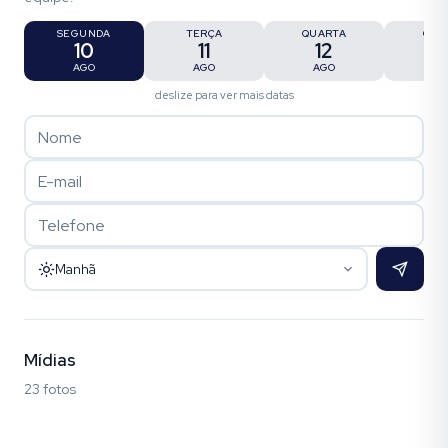
SEGUNDA
TERÇA
QUARTA
QUI
10
11
12
1
AGO
AGO
AGO
AG
deslize para ver mais datas
Manhã
Mídias
23 fotos
Fotos (23)