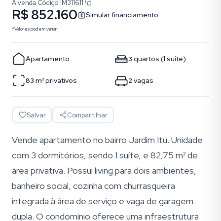
À venda
·
Código
IM311611
R$ 852.160
Simular financiamento
*Valores podem variar.
Apartamento
3
quartos
(
1
suíte
)
83
m²
privativos
2
vagas
Salvar
Compartilhar
Vende apartamento no bairro Jardim Itu. Unidade
com 3 dormitórios, sendo 1 suíte, e 82,75 m² de
área privativa. Possui living para dois ambientes,
banheiro social, cozinha com churrasqueira
integrada à área de serviço e vaga de garagem
dupla. O condomínio oferece uma infraestrutura