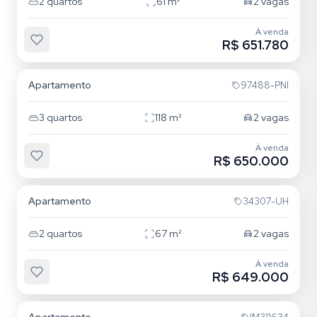
2
quartos
61
m²
2
vagas
À venda
R$ 651.780
Jardim Itu
Apartamento
97488-PNI
3
quartos
118
m²
2
vagas
À venda
R$ 650.000
Jardim Itu
Apartamento
34307-UH
2
quartos
67
m²
2
vagas
À venda
R$ 649.000
Jardim Itu