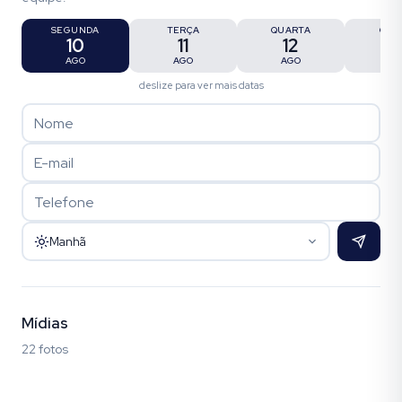
SEGUNDA
TERÇA
QUARTA
QUI
10
11
12
1
AGO
AGO
AGO
AG
deslize para ver mais datas
Manhã
Mídias
22 fotos
Fotos (22)