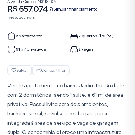
À venda
·
Código
IM311628
R$ 657.074
Simular financiamento
*Valores podem variar.
Apartamento
2
quartos
(
1
suíte
)
61
m²
privativos
2
vagas
Salvar
Compartilhar
Vende apartamento no bairro Jardim Itu. Unidade
com 2 dormitórios, sendo 1 suíte, e 61 m² de área
privativa. Possui living para dois ambientes,
banheiro social, cozinha com churrasqueira
integrada à área de serviço e vaga de garagem
dupla. O condomínio oferece uma infraestrutura