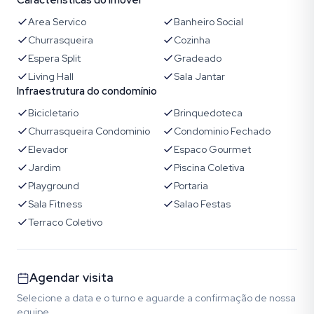
Características do imóvel
Area Servico
Banheiro Social
Churrasqueira
Cozinha
Espera Split
Gradeado
Living Hall
Sala Jantar
Infraestrutura do condomínio
Bicicletario
Brinquedoteca
Churrasqueira Condominio
Condominio Fechado
Elevador
Espaco Gourmet
Jardim
Piscina Coletiva
Playground
Portaria
Sala Fitness
Salao Festas
Terraco Coletivo
Agendar visita
Selecione a data e o turno e aguarde a confirmação de nossa
equipe.