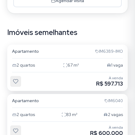
Agendar visita
Imóveis semelhantes
Jardim Itu
Apartamento
IM6389-IMO
2
quartos
67
m²
1
vaga
À venda
R$ 597.713
Jardim Itu
Apartamento
IM6040
2
quartos
83
m²
2
vagas
À venda
R$ 600.000