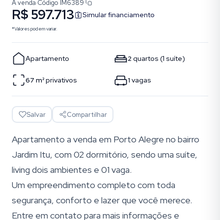
À venda
·
Código
IM6389
R$ 597.713
Simular financiamento
*Valores podem variar.
Apartamento
2
quartos
(
1
suíte
)
67
m²
privativos
1
vagas
Salvar
Compartilhar
Apartamento a venda em Porto Alegre no bairro
Jardim Itu, com 02 dormitório, sendo uma suíte,
living dois ambientes e 01 vaga.
Um empreendimento completo com toda
segurança, conforto e lazer que você merece.
Entre em contato para mais informações e