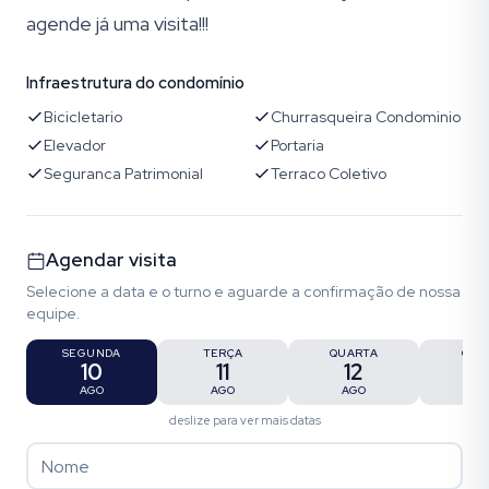
agende já uma visita!!!
Infraestrutura do condomínio
Bicicletario
Churrasqueira Condominio
Elevador
Portaria
Seguranca Patrimonial
Terraco Coletivo
Agendar visita
Selecione a data e o turno e aguarde a confirmação de nossa
equipe.
SEGUNDA
TERÇA
QUARTA
QUI
10
11
12
1
AGO
AGO
AGO
AG
deslize para ver mais datas