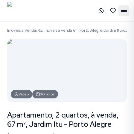
Imóveis à Venda
RS
Imóveis à venda em Porto Alegre
Jardim Itu
códig
›
›
›
›
Vídeo
30
fotos
Apartamento, 2 quartos, à venda,
67 m², Jardim Itu - Porto Alegre