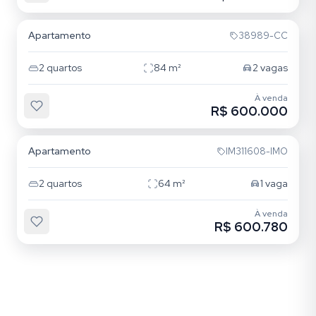
Jardim Itu
Apartamento
38989-CC
2
quartos
84
m²
2
vagas
À venda
R$ 600.000
Jardim Itu
Apartamento
IM311608-IMO
2
quartos
64
m²
1
vaga
À venda
R$ 600.780