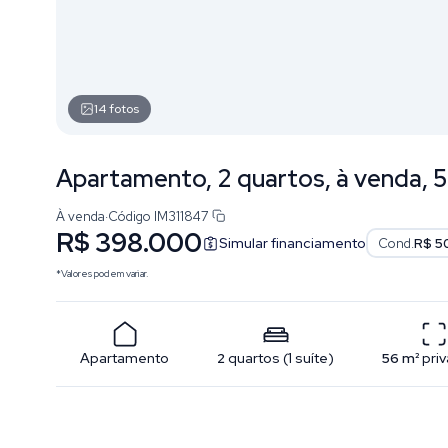
14
fotos
Apartamento, 2 quartos, à venda, 56
À venda
·
Código
IM311847
R$ 398.000
Simular financiamento
Cond.
R$ 5
*Valores podem variar.
Apartamento
2
quartos
(
1
suíte
)
56
m²
priv