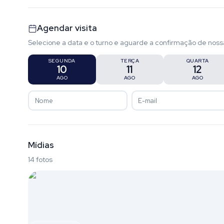
Agendar visita
Selecione a data e o turno e aguarde a confirmação de noss
SEGUNDA
TERÇA
QUARTA
10
11
12
AGO
AGO
AGO
Mídias
14 fotos