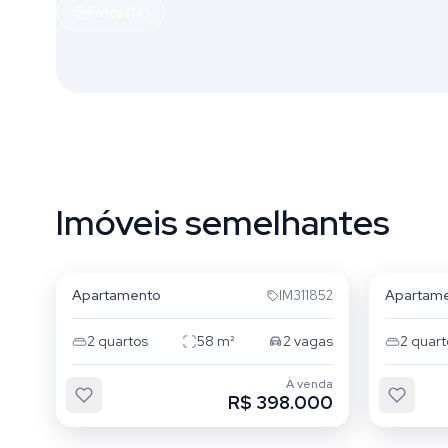
Fotos (14)
Imóveis semelhantes
Jardim Itu
Jardim 
Apartamento
Apartam
IM311852
2
quartos
58
m²
2
vagas
2
quart
À venda
R$ 398.000