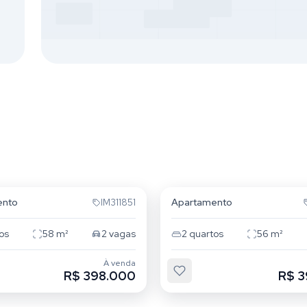
Itu
Jardim Itu
ento
Apartamento
IM311851
os
58
m²
2
vagas
2
quartos
56
m²
À venda
R$ 398.000
R$ 3