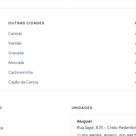
OUTRAS CIDADES
Canoas
Viamão
Gravataí
Alvorada
Cachoeirinha
Capão da Canoa
O
UNIDADES
Aluguel
Rua Sapê, 835 - Cristo Redentor 
is
(51) 98055-8090
(51) 9917