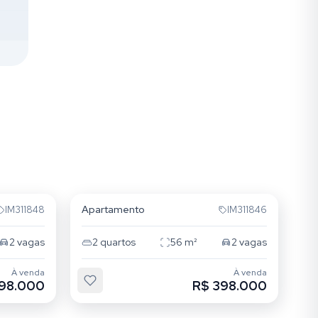
Jardim Itu
Apartamento
IM311848
IM311846
2
vagas
2
quartos
56
m²
2
vagas
À venda
À venda
98.000
R$ 398.000