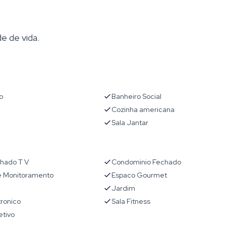
e de vida.
o
Banheiro Social
Cozinha americana
Sala Jantar
chado T V
Condominio Fechado
 Monitoramento
Espaco Gourmet
Jardim
tronico
Sala Fitness
etivo