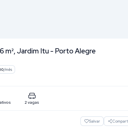
 m², Jardim Itu - Porto Alegre
00
/mês
ativos
2
vagas
Salvar
Comparti