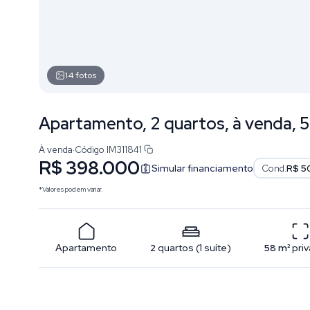
14
fotos
Apartamento, 2 quartos, à venda, 58
À venda
·
Código
IM311841
R$ 398.000
Simular financiamento
Cond.
R$ 5
*Valores podem variar.
Apartamento
2
quartos
(
1
suíte
)
58
m²
priv