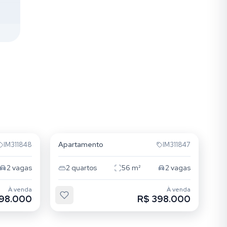
Jardim Itu
Apartamento
IM311848
IM311847
2
vagas
2
quartos
56
m²
2
vagas
À venda
À venda
98.000
R$ 398.000