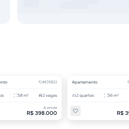
Itu
Jardim Itu
ento
Apartamento
IM311851
os
58
m²
2
vagas
2
quartos
56
m²
À venda
R$ 398.000
R$ 3