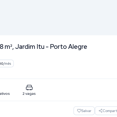
 m², Jardim Itu - Porto Alegre
00
/mês
ativos
2
vagas
Salvar
Comparti