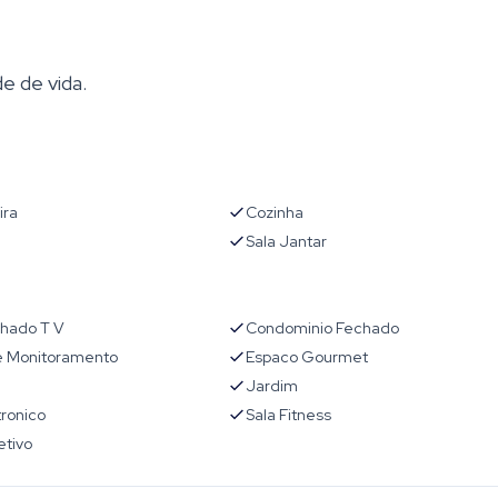
e de vida.
ira
Cozinha
Sala Jantar
chado T V
Condominio Fechado
 Monitoramento
Espaco Gourmet
Jardim
tronico
Sala Fitness
etivo