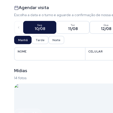
Agendar visita
Escolha a data e o turno e aguarde a confirmação de nossa 
Seg
Ter
Qua
10/08
11/08
12/08
Manhã
Tarde
Noite
NOME
CELULAR
Mídias
14 fotos