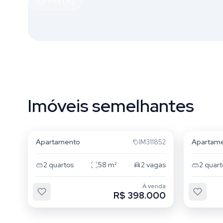
Fotos (14)
Imóveis semelhantes
Jardim Itu
Jardim 
Apartamento
Apartam
IM311852
2
quartos
58
m²
2
vagas
2
quart
À venda
R$ 398.000