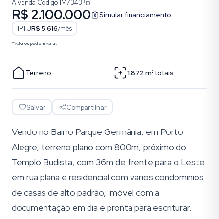
À venda
·
Código
IM7343
R$ 2.100.000
Simular financiamento
IPTU
R$ 5.616
/mês
*Valores podem variar.
Terreno
1.872
m²
totais
Salvar
Compartilhar
Vendo no Bairro Parque Germânia, em Porto
Alegre, terreno plano com 800m, próximo do
Templo Budista, com 36m de frente para o Leste
em rua plana e residencial com vários condomínios
de casas de alto padrão, Imóvel com a
documentação em dia e pronta para escriturar.