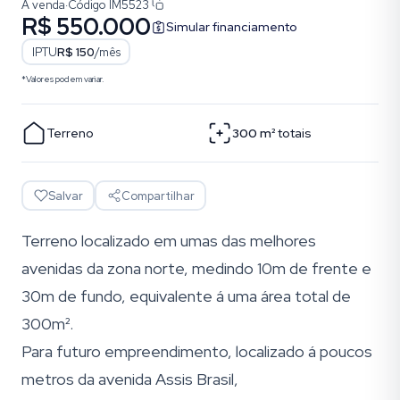
À venda
·
Código
IM5523
R$ 550.000
Simular financiamento
IPTU
R$ 150
/mês
*Valores podem variar.
Terreno
300
m²
totais
Salvar
Compartilhar
Terreno localizado em umas das melhores
avenidas da zona norte, medindo 10m de frente e
30m de fundo, equivalente á uma área total de
300m².
Para futuro empreendimento, localizado á poucos
metros da avenida Assis Brasil,