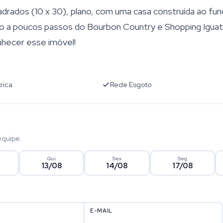
drados (10 x 30), plano, com uma casa construída ao fun
ndo a poucos passos do Bourbon Country e Shopping Igua
hecer esse imóvel!
rica
Rede Esgoto
equipe.
Qui
Sex
Seg
13/08
14/08
17/08
E-MAIL