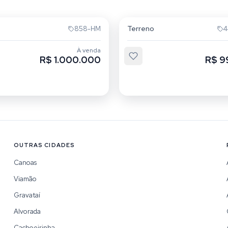
a Areia
Passo da Areia
Terreno
858-HM
4
À venda
R$ 1.000.000
R$ 9
OUTRAS CIDADES
Canoas
Viamão
Gravataí
Alvorada
Cachoeirinha