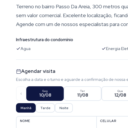
Terreno no bairro Passo Da Areia, 300 metros qua
sem valor comercial. Excelente localização, fica
Agende com um de nossos especialistas para con
Infraestrutura do condomínio
Agua
Energia Elet
Agendar visita
Escolha a data e o turno e aguarde a confirmação de nossa 
Seg
Ter
Qua
10/08
11/08
12/08
Manhã
Tarde
Noite
NOME
CELULAR