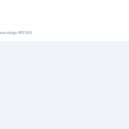
eia
código IM5368
›