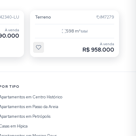
Passo da Areia
Terreno
42340-LU
IM7279
À venda
598
m²
total
90.000
À venda
R$ 958.000
POR TIPO
Apartamentos em Centro Histórico
Apartamentos em Passo da Areia
Apartamentos em Petrópolis
Casas em Hípica
Apartamentos em Menino Deus