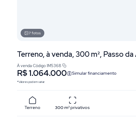
7
fotos
Terreno, à venda, 300 m², Passo da 
À venda
·
Código
IM5368
R$ 1.064.000
Simular financiamento
*Valores podem variar.
Terreno
300
m²
privativos