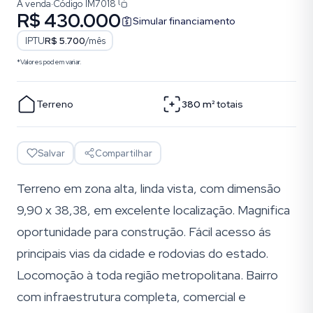
À venda
·
Código
IM7018
R$ 430.000
Simular financiamento
IPTU
R$ 5.700
/mês
*Valores podem variar.
Terreno
380
m²
totais
Salvar
Compartilhar
Terreno em zona alta, linda vista, com dimensão
9,90 x 38,38, em excelente localização. Magnifica
oportunidade para construção. Fácil acesso ás
principais vias da cidade e rodovias do estado.
Locomoção à toda região metropolitana. Bairro
com infraestrutura completa, comercial e