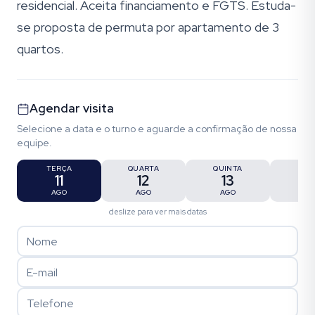
residencial. Aceita financiamento e FGTS. Estuda-
se proposta de permuta por apartamento de 3
quartos.
Agendar visita
Selecione a data e o turno e aguarde a confirmação de nossa
equipe.
TERÇA
QUARTA
QUINTA
SEX
11
12
13
1
AGO
AGO
AGO
AG
deslize para ver mais datas