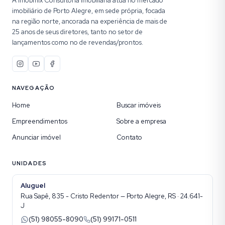
A Imobmix Consultoria Imobiliária atua no mercado
imobiliário de Porto Alegre, em sede própria, focada
na região norte, ancorada na experiência de mais de
25 anos de seus diretores, tanto no setor de
lançamentos como no de revendas/prontos.
NAVEGAÇÃO
Home
Buscar imóveis
Empreendimentos
Sobre a empresa
Anunciar imóvel
Contato
UNIDADES
Aluguel
Rua Sapê, 835 - Cristo Redentor — Porto Alegre, RS · 24.641-
J
(51) 98055-8090
(51) 99171-0511