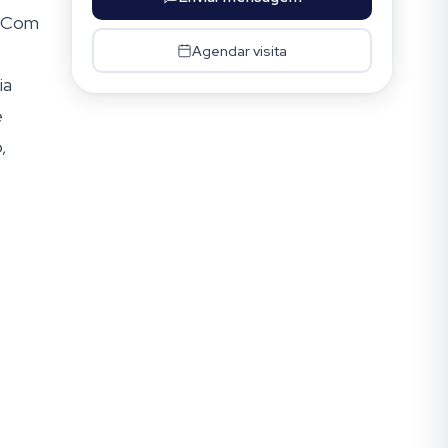
. Com
Agendar visita
ia
e
,