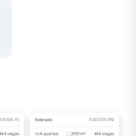
Vila Jardim
Sobrado
8748-PJ
SO0101-PNI
4
vagas
4
quartos
499
m²
6
vagas