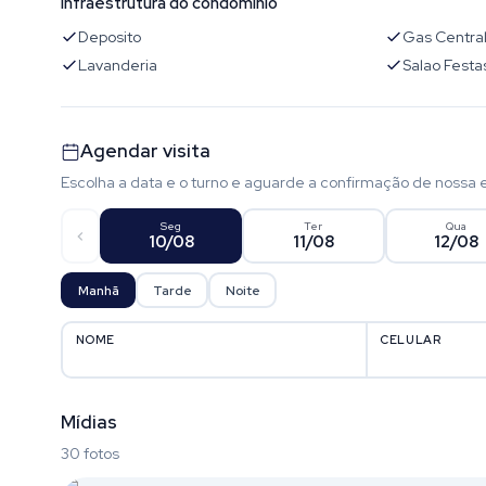
Infraestrutura do condomínio
Deposito
Gas Centra
Lavanderia
Salao Festa
Agendar visita
Escolha a data e o turno e aguarde a confirmação de nossa 
Seg
Ter
Qua
10/08
11/08
12/08
Manhã
Tarde
Noite
NOME
CELULAR
Mídias
30 fotos