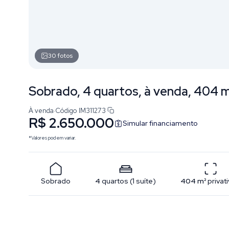
30
fotos
Sobrado, 4 quartos, à venda, 404 m
À venda
·
Código
IM311273
R$ 2.650.000
Simular financiamento
*Valores podem variar.
Sobrado
4
quartos
(
1
suíte
)
404
m²
privat