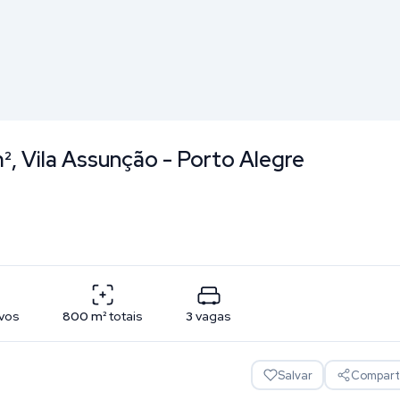
², Vila Assunção - Porto Alegre
ivos
800
m²
totais
3
vagas
Salvar
Comparti