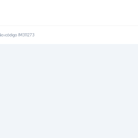
ão
código IM311273
›