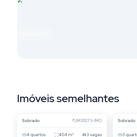
Fotos (30)
Imóveis semelhantes
Vila Assunção
São Jo
Sobrado
Sobrado
IM311273-IMO
4
quartos
404
m²
3
vagas
3
quart