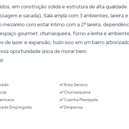
os, em construção sólida e estrutura de alta qualidade
ssagem e sacada), Sala ampla com 3 ambientes, lareira e
no mezanino com estar íntimo com a 2ª lareira, dependênc
espaço gourmet: churrasqueira, forno a lenha e ambient
es de lazer e expansão, tudo isso em um bairro arborizado
essa oportunidade única de morar bem.
s!
onado
Area Servico
cial
Churrasqueira
ericana
Cozinha Planejada
iade Empregada
Despensa