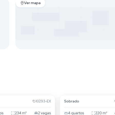
Ver mapa
ão
Floresta
Sobrado
10293-EX
os
234
m²
2
vagas
4
quartos
220
m²