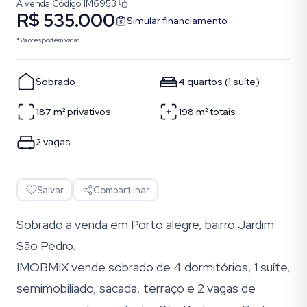
À venda
·
Código
IM6953
R$ 535.000
Simular financiamento
*Valores podem variar.
Sobrado
4
quartos
(
1
suíte
)
187
m²
privativos
198
m²
totais
2
vagas
Salvar
Compartilhar
Sobrado à venda em Porto alegre, bairro Jardim
São Pedro.
IMOBMIX vende sobrado de 4 dormitórios, 1 suíte,
semimobiliado, sacada, terraço e 2 vagas de