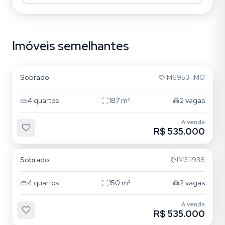
Imóveis semelhantes
Jardim São Pedro
Sobrado
IM6953-IMO
4
quartos
187
m²
2
vagas
À venda
R$ 535.000
Vila Jardim
Sobrado
IM311936
4
quartos
150
m²
2
vagas
À venda
R$ 535.000
Guarujá