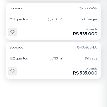
Sobrado
78856-VR
3
quartos
210
m²
3
vagas
À venda
R$ 535.000
Hípica
Sobrado
435928-LU
2
quartos
133
m²
1
vaga
À venda
R$ 535.000