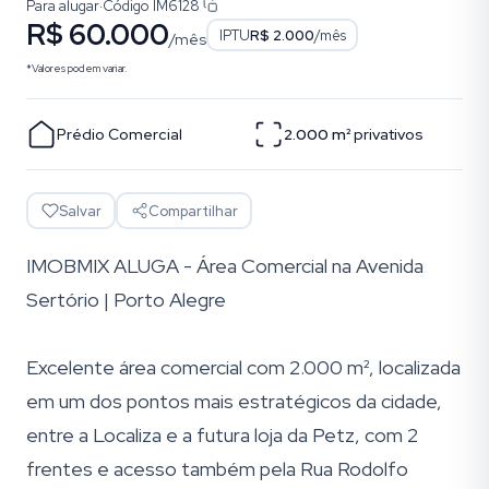
Para alugar
·
Código
IM6128
R$ 60.000
IPTU
R$ 2.000
/mês
/mês
*Valores podem variar.
Prédio Comercial
2.000
m²
privativos
Salvar
Compartilhar
IMOBMIX ALUGA - Área Comercial na Avenida
Sertório | Porto Alegre
Excelente área comercial com 2.000 m², localizada
em um dos pontos mais estratégicos da cidade,
entre a Localiza e a futura loja da Petz, com 2
frentes e acesso também pela Rua Rodolfo