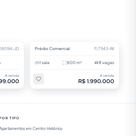
Restinga
Prédio Comercial
08094-JD
7943-WI
s
1
sala
600
m²
8
vagas
À venda
À venda
499.000
R$ 1.990.000
POR TIPO
Apartamentos em Centro Histórico