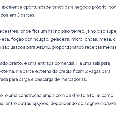
excelente oportunidade tanto para negócio próprio, c
didos em 3 partes:
estres, onde fica um hall no piso térreo, já no piso supe
eta, fogão por indução, geladeira, micro-ondas, mesa, 
 são usados para AirBnB, proporcionando receitas mensa
ado direito, é uma entrada comercial. Há uma sala para
externa. Na parte externa do prédio ficam 2 vagas para
rada para carga e descarga de mercadorias.
no, é uma construção ampla com pé direito alto, ali como
ina, entre outras opções, dependendo do segmento/set