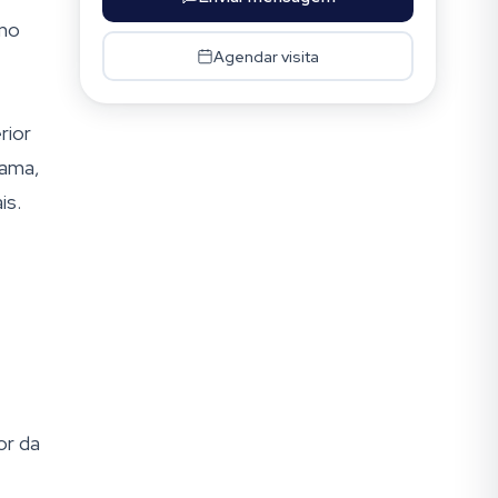
omo
Agendar visita
rior
cama,
is.
or da