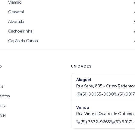
Viamão
Gravataí
Alvorada
Cachoeirinha
Capão da Canoa
O
UNIDADES
Aluguel
Rua Sapê, 835 - Cristo Redentor 
is
(51) 98055-8090
(51) 9917
entos
resa
Venda
Rua Vinte e Quatro de Outubro, 1
vel
(51) 3372-9665
(51) 99171-