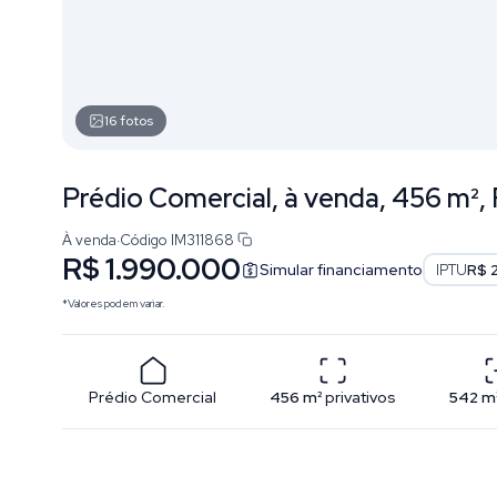
16
fotos
Prédio Comercial, à venda, 456 m², 
À venda
·
Código
IM311868
R$ 1.990.000
Simular financiamento
IPTU
R$ 
*Valores podem variar.
Prédio Comercial
456
m²
privativos
542
m