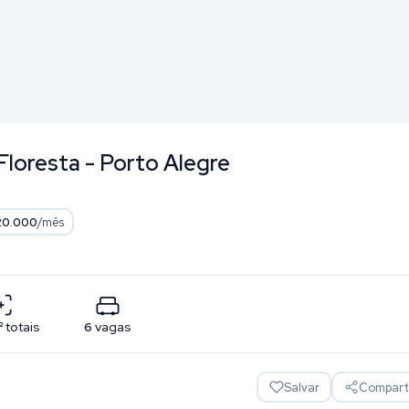
Floresta - Porto Alegre
20.000
/mês
²
totais
6
vagas
Salvar
Comparti