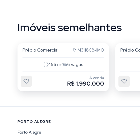
Imóveis semelhantes
Floresta
Flores
Prédio Comercial
Prédio C
IM311868-IMO
456
m²
6
vagas
À venda
R$ 1.990.000
PORTO ALEGRE
Porto Alegre