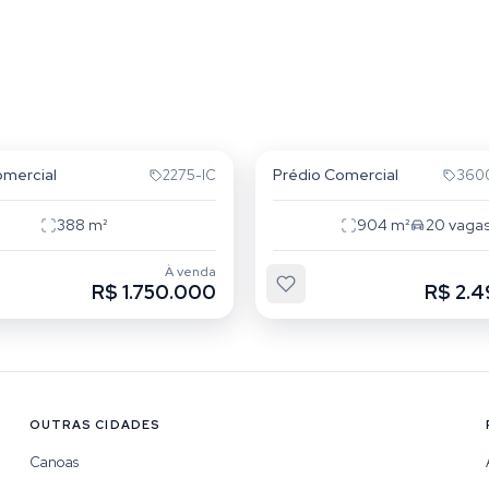
ta
Floresta
omercial
Prédio Comercial
2275-IC
360
388
m²
904
m²
20
vaga
À venda
R$ 1.750.000
R$ 2.
OUTRAS CIDADES
Canoas