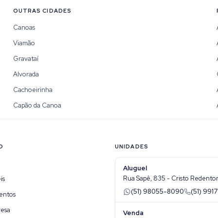
OUTRAS CIDADES
Canoas
Viamão
Gravataí
Alvorada
Cachoeirinha
Capão da Canoa
O
UNIDADES
Aluguel
Rua Sapê, 835 - Cristo Redentor 
is
(51) 98055-8090
(51) 9917
entos
resa
Venda