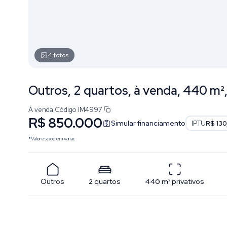
4
fotos
Outros, 2 quartos, à venda, 440 m²
À venda
·
Código
IM4997
R$ 850.000
Simular financiamento
IPTU
R$ 130
*Valores podem variar.
Outros
2
quartos
440
m²
privativos