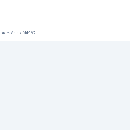
entor
código IM4997
›