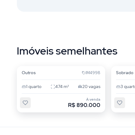
Imóveis semelhantes
Cristo Redentor
Cristo
Outros
Sobrado
IM4998
1
quarto
474
m²
20
vagas
3
quart
À venda
R$ 890.000