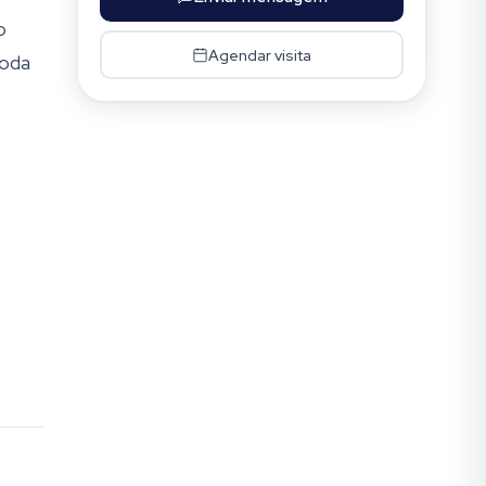
o
Agendar visita
toda