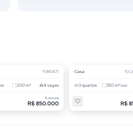
 Redentor
Cristo Redentor
Casa
IM3471
C
os
200
m²
4
vagas
3
quartos
350
m²
total
À venda
R$ 850.000
R$ 8