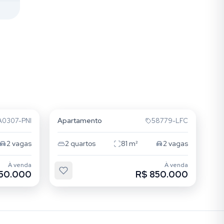
Cristo Redentor
Apartamento
A0307-PNI
58779-LFC
2
vagas
2
quartos
81
m²
2
vagas
À venda
À venda
50.000
R$ 850.000