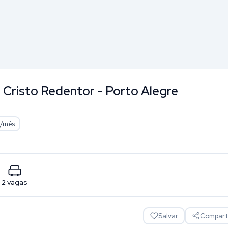
, Cristo Redentor - Porto Alegre
/mês
2
vagas
Salvar
Comparti