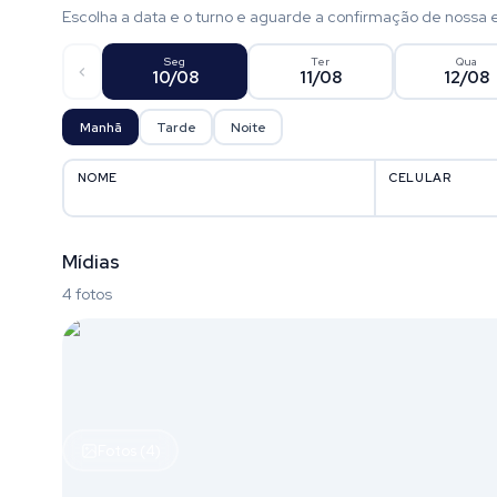
Escolha a data e o turno e aguarde a confirmação de nossa 
Seg
Ter
Qua
10/08
11/08
12/08
Manhã
Tarde
Noite
NOME
CELULAR
Mídias
4 fotos
Fotos (4)