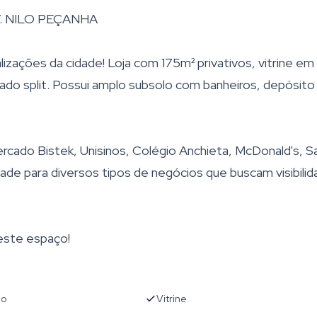
. NILO PEÇANHA
zações da cidade! Loja com 175m² privativos, vitrine em
onado split. Possui amplo subsolo com banheiros, depósito
ercado Bistek, Unisinos, Colégio Anchieta, McDonald's, S
de para diversos tipos de negócios que buscam visibilid
este espaço!
no
Vitrine