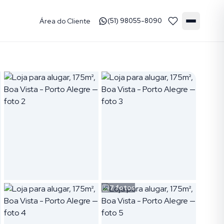
Área do Cliente
(51) 98055-8090
7
fotos