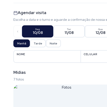
Agendar visita
Escolha a data e o turno e aguarde a confirmação de nossa 
Seg
Ter
Qua
10/08
11/08
12/08
Manhã
Tarde
Noite
NOME
CELULAR
Mídias
7 fotos