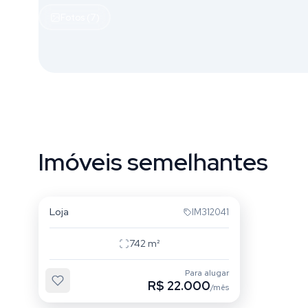
Fotos (7)
Imóveis semelhantes
Jardim Botânico
Loja
IM312041
742
m²
Para alugar
R$ 22.000
/mês