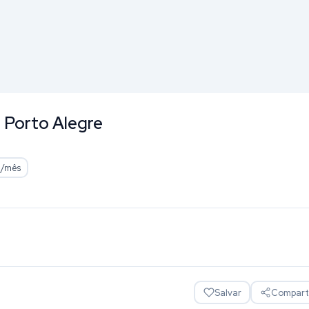
 - Porto Alegre
5
/mês
Salvar
Comparti