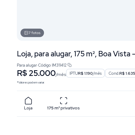
7
fotos
Loja, para alugar, 175 m², Boa Vista
Para alugar
·
Código
IM311412
R$ 25.000
IPTU
R$ 1.190
/mês
Cond.
R$ 1.63
/mês
*Valores podem variar.
Loja
175
m²
privativos