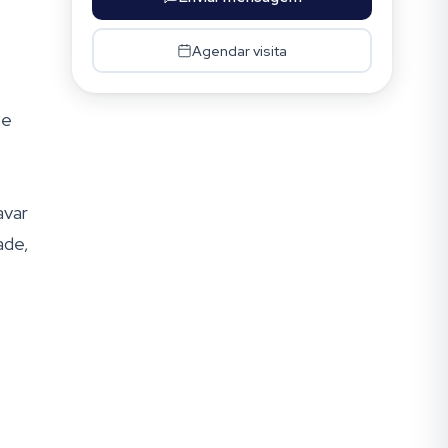
Agendar visita
 e
avar
ade,