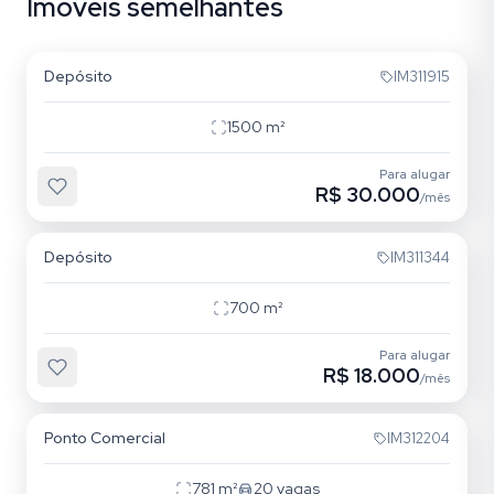
Imóveis semelhantes
Sarandi
Depósito
IM311915
1500
m²
Para alugar
R$ 30.000
/mês
São Geraldo
Depósito
IM311344
700
m²
Para alugar
R$ 18.000
/mês
São Sebastião
Ponto Comercial
IM312204
781
m²
20
vagas