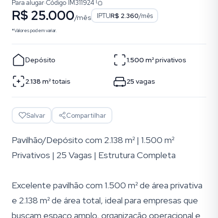
Para alugar
·
Código
IM311924
R$ 25.000
IPTU
R$ 2.360
/mês
/mês
*Valores podem variar.
Depósito
1.500
m²
privativos
2.138
m²
totais
25
vagas
Salvar
Compartilhar
Pavilhão/Depósito com 2.138 m² | 1.500 m²
Privativos | 25 Vagas | Estrutura Completa
Excelente pavilhão com 1.500 m² de área privativa
e 2.138 m² de área total, ideal para empresas que
buscam espaço amplo, organização operacional e