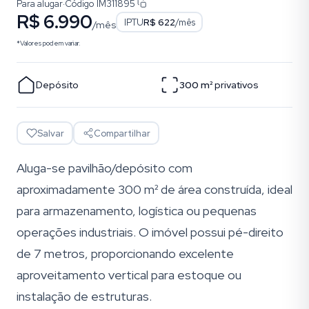
Para alugar
·
Código
IM311895
R$ 6.990
IPTU
R$ 622
/mês
/mês
*Valores podem variar.
Depósito
300
m²
privativos
Salvar
Compartilhar
Aluga-se pavilhão/depósito com
aproximadamente 300 m² de área construída, ideal
para armazenamento, logística ou pequenas
operações industriais. O imóvel possui pé-direito
de 7 metros, proporcionando excelente
aproveitamento vertical para estoque ou
instalação de estruturas.