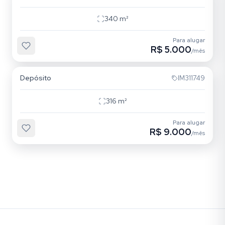
340
m²
Para alugar
R$ 5.000
/mês
São Geraldo
Depósito
IM311749
316
m²
Para alugar
R$ 9.000
/mês