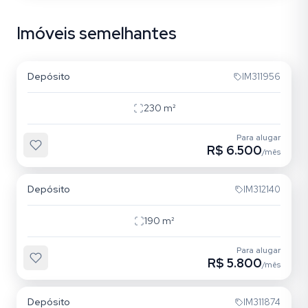
Imóveis semelhantes
Humaitá
Depósito
IM311956
230
m²
Para alugar
R$ 6.500
/mês
Santa Maria Goretti
Depósito
IM312140
190
m²
Para alugar
R$ 5.800
/mês
Navegantes
Depósito
IM311874