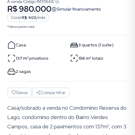
À venda
·
Código
IM311668
R$ 980.000
Simular financiamento
Cond.
R$ 400
/mês
*Valores podem variar.
Casa
3
quartos
(
1
suíte
)
137
m²
privativos
156
m²
totais
2
vagas
Salvar
Compartilhar
Casa/sobrado a venda no Condomínio Reserva do
Lago, condomínio dentro do Bairro Verdes
Campos, casa de 2 pavimentos com 137m², com 3