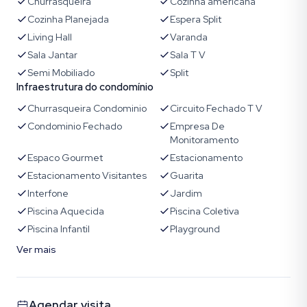
Churrasqueira
Cozinha americana
Cozinha Planejada
Espera Split
Living Hall
Varanda
Sala Jantar
Sala T V
Semi Mobiliado
Split
Infraestrutura do condomínio
Churrasqueira Condominio
Circuito Fechado T V
Condominio Fechado
Empresa De
Monitoramento
Espaco Gourmet
Estacionamento
Estacionamento Visitantes
Guarita
Interfone
Jardim
Piscina Aquecida
Piscina Coletiva
Piscina Infantil
Playground
Ver mais
Agendar visita