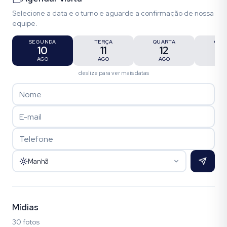
Selecione a data e o turno e aguarde a confirmação de nossa
equipe.
SEGUNDA
TERÇA
QUARTA
QUI
10
11
12
1
AGO
AGO
AGO
AG
deslize para ver mais datas
Manhã
Mídias
30 fotos