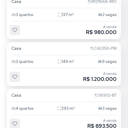
Casa
IM311668-IMO
3
quartos
137
m²
2
vagas
À venda
R$ 980.000
Rubem Berta
Casa
CA0350-PNI
3
quartos
149
m²
9
vagas
À venda
R$ 1.200.000
Rubem Berta
Casa
36902-BT
4
quartos
293
m²
3
vagas
À venda
R$ 693.500