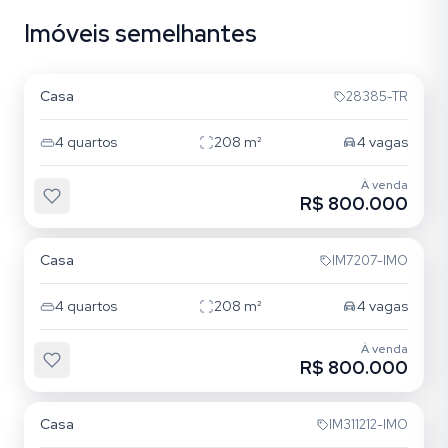
Imóveis semelhantes
Jardim Lindóia
Casa
28385-TR
4
quartos
208
m²
4
vagas
À venda
R$ 800.000
Jardim Lindóia
Casa
IM7207-IMO
4
quartos
208
m²
4
vagas
À venda
R$ 800.000
Jardim Lindóia
Casa
IM311212-IMO