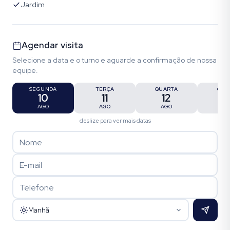
Jardim
Agendar visita
Selecione a data e o turno e aguarde a confirmação de nossa
equipe.
SEGUNDA
TERÇA
QUARTA
QUI
10
11
12
1
AGO
AGO
AGO
AG
deslize para ver mais datas
Manhã