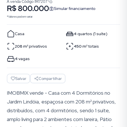
À venda
·
Código
IM7207
R$ 800.000
Simular financiamento
*Valores podem variar.
Casa
4
quartos
(
1
suíte
)
208
m²
privativos
450
m²
totais
4
vagas
Salvar
Compartilhar
IMOBMIX vende - Casa com 4 Dormitórios no
Jardim Lindóia, espaçosa com 208 m² privativos,
distribuídos, com 4 dormitórios, sendo 1 suíte,
amplo living para 2 ambientes com lareira, Pátio