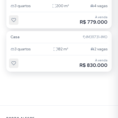
3
quartos
200
m²
4
vagas
À venda
R$ 779.000
Jardim Lindóia
Casa
IM311731-IMO
3
quartos
182
m²
2
vagas
À venda
R$ 830.000