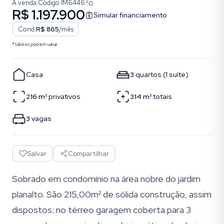
À venda
·
Código
IM6446
R$ 1.197.900
Simular financiamento
Cond.
R$ 865
/mês
*Valores podem variar.
Casa
3
quartos
(
1
suíte
)
216
m²
privativos
314
m²
totais
3
vagas
Salvar
Compartilhar
Sobrado em condomínio na área nobre do jardim
planalto. São 215,00m² de sólida construção, assim
dispostos: no térreo garagem coberta para 3