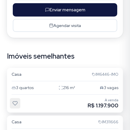
Enviar mensagem
Agendar visita
Imóveis semelhantes
Jardim Itu
Casa
IM6446-IMO
3
quartos
216
m²
3
vagas
À venda
R$ 1.197.900
Jardim Itu
Casa
IM311666