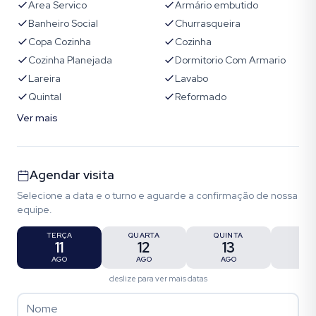
Area Servico
Armário embutido
Banheiro Social
Churrasqueira
Copa Cozinha
Cozinha
Cozinha Planejada
Dormitorio Com Armario
Lareira
Lavabo
Quintal
Reformado
Ver mais
Agendar visita
Selecione a data e o turno e aguarde a confirmação de nossa
equipe.
TERÇA
QUARTA
QUINTA
SEX
11
12
13
1
AGO
AGO
AGO
AG
deslize para ver mais datas