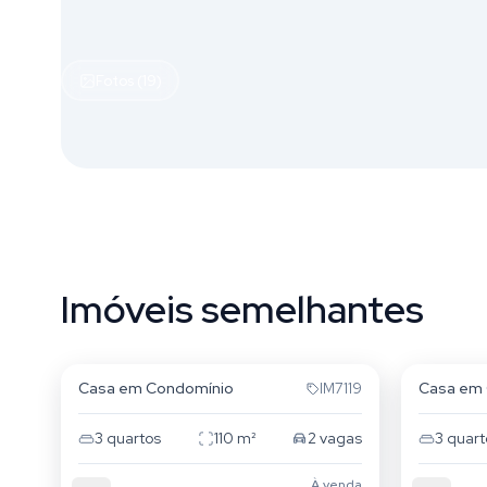
Fotos (19)
Imóveis semelhantes
Vila Nova
Vila No
Casa em Condomínio
Casa em
IM7119
3
quartos
110
m²
2
vagas
3
quart
À venda