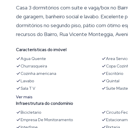
Casa 3 dormitórios com suíte e vaga/box no Bairro
de garagem, banheiro social e lavabo. Excelente p
dormitórios no segundo piso, pátio com ótimo esp
recursos do Bairro, Rua Vicente Monteggia, Aveni
Características do imóvel
Agua Quente
Area Servic
Churrasqueira
Copa Cozin
Cozinha americana
Escritório
Lavabo
Quintal
Sala T V
Suite Maste
Ver mais
Infraestrutura do condomínio
Bicicletario
Circuito Fe
Empresa De Monitoramento
Estacioname
Interfone
Portaria