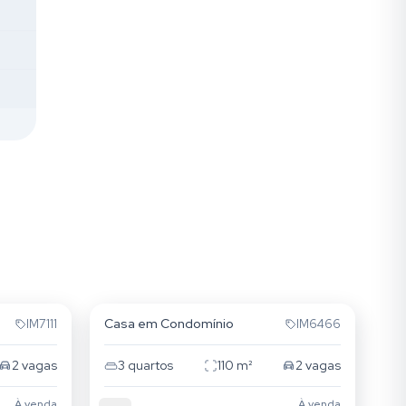
Vila Nova
Casa em Condomínio
IM7111
IM6466
2
vagas
3
quartos
110
m²
2
vagas
À venda
À venda