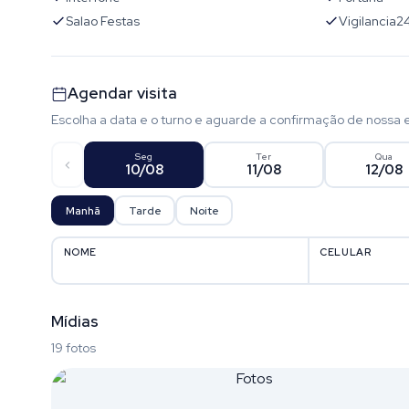
Salao Festas
Vigilancia2
Agendar visita
Escolha a data e o turno e aguarde a confirmação de nossa 
Seg
Ter
Qua
10/08
11/08
12/08
Manhã
Tarde
Noite
NOME
CELULAR
Mídias
19 fotos