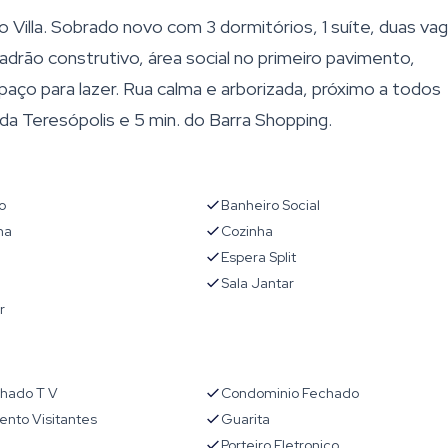
 Villa. Sobrado novo com 3 dormitórios, 1 suíte, duas va
adrão construtivo, área social no primeiro pavimento,
aço para lazer. Rua calma e arborizada, próximo a todos
da Teresópolis e 5 min. do Barra Shopping.
o
Banheiro Social
ha
Cozinha
Espera Split
Sala Jantar
r
chado T V
Condominio Fechado
nto Visitantes
Guarita
Porteiro Eletronico