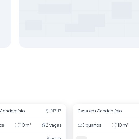
va
Vila Nova
 Condomínio
Casa em Condomínio
IM7117
os
110
m²
2
vagas
3
quartos
110
m²
À venda