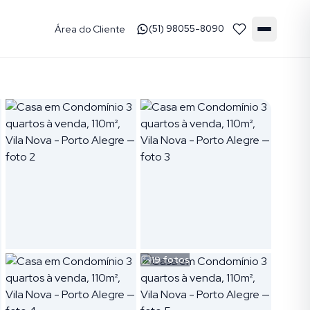
Área do Cliente
(51) 98055-8090
19
fotos