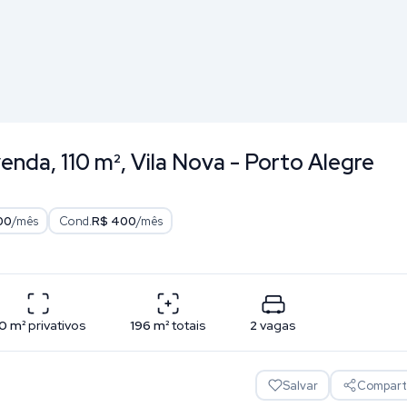
nda, 110 m², Vila Nova - Porto Alegre
00
/mês
Cond.
R$ 400
/mês
10
m²
privativos
196
m²
totais
2
vagas
Salvar
Comparti