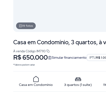
19
fotos
Casa em Condomínio, 3 quartos, à ve
À venda
·
Código
IM7110
R$ 650.000
Simular financiamento
IPTU
R$ 1.0
*Valores podem variar.
Casa em Condomínio
3
quartos
(
1
suíte
)
1