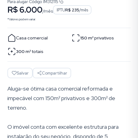
Para alugar
·
Código
IM312115
R$ 6.000
IPTU
R$ 235
/mês
/mês
*Valores podem variar.
Casa comercial
150
m²
privativos
300
m²
totais
Salvar
Compartilhar
Aluga-se ótima casa comercial reformada e
impecável com 150m² privativos e 300m² de
terreno.
O imóvel conta com excelente estrutura para
instalação do seu negócio, dispondo de 5