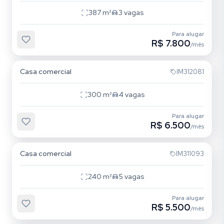
387
m²
3
vagas
Para alugar
R$ 7.800
/mês
Santa Maria Goretti
Casa comercial
IM312081
300
m²
4
vagas
Para alugar
R$ 6.500
/mês
Petrópolis
Casa comercial
IM311093
240
m²
5
vagas
Para alugar
R$ 5.500
/mês
Floresta