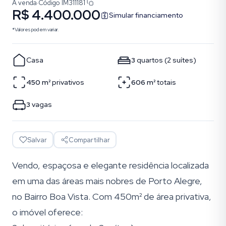
À venda
·
Código
IM311181
R$ 4.400.000
Simular financiamento
*Valores podem variar.
Casa
3
quartos
(
2
suítes
)
450
m²
privativos
606
m²
totais
3
vagas
Salvar
Compartilhar
Vendo, espaçosa e elegante residência localizada
em uma das áreas mais nobres de Porto Alegre,
no Bairro Boa Vista. Com 450m² de área privativa,
o imóvel oferece: