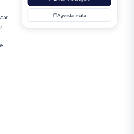
Agendar visita
star
 e
de