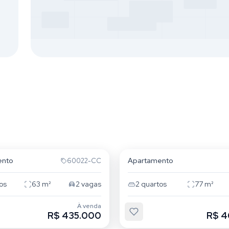
bastião
São Sebastião
ento
Apartamento
60022-CC
os
63
m²
2
vagas
2
quartos
77
m²
À venda
R$ 435.000
R$ 4