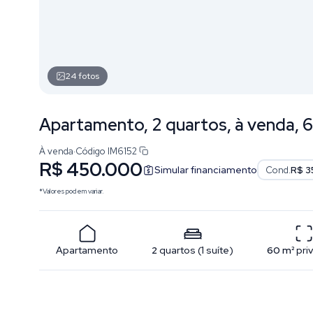
24
fotos
Apartamento, 2 quartos, à venda, 6
À venda
·
Código
IM6152
R$ 450.000
Simular financiamento
Cond.
R$ 3
*Valores podem variar.
Apartamento
2
quartos
(
1
suíte
)
60
m²
pri