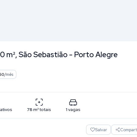
0 m², São Sebastião - Porto Alegre
50
/mês
vativos
78
m²
totais
1
vagas
Salvar
Comparti