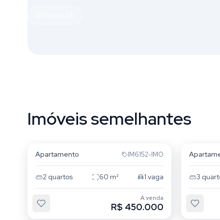
Fotos (24)
Imóveis semelhantes
São Sebastião
São Se
Apartamento
Apartam
IM6152-IMO
2
quartos
60
m²
1
vaga
3
quart
À venda
R$ 450.000