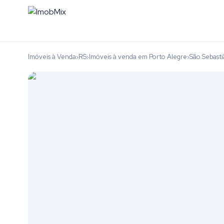
Imóveis à Venda
RS
Imóveis à venda em Porto Alegre
São Sebast
›
›
›