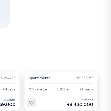
São Sebastião
Apartamento
IM4478
9357-MT
1
vaga
3
quartos
63
m²
1
vaga
À venda
À venda
69.000
R$ 430.000