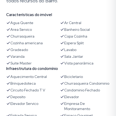
todos recursos do Bairro.
Características do imóvel
Agua Quente
Ar Central
Area Servico
Banheiro Social
Churrasqueira
Copa Cozinha
Cozinha americana
Espera Split
Gradeado
Lavabo
Varanda
Sala Jantar
Suite Master
Vista panorâmica
Infraestrutura do condomínio
Aquecimento Central
Bicicletario
Brinquedoteca
Churrasqueira Condominio
Circuito Fechado T V
Condominio Fechado
Deposito
Elevador
Elevador Servico
Empresa De
Monitoramento
Entrada Servico
Espaco Gourmet