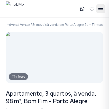
Imóveis à Venda
RS
Imóveis à venda em Porto Alegre
Bom Fim
código
›
›
›
›
4
fotos
Apartamento, 3 quartos, à venda,
98 m², Bom Fim - Porto Alegre