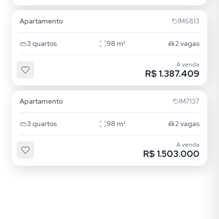
Apartamento
IM6813
3
quartos
98
m²
2
vagas
À venda
R$ 1.387.409
Bom Fim
Apartamento
IM7137
3
quartos
98
m²
2
vagas
À venda
R$ 1.503.000