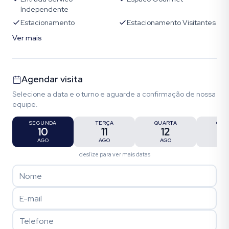
Independente
Estacionamento
Estacionamento Visitantes
Ver mais
Agendar visita
Selecione a data e o turno e aguarde a confirmação de nossa
equipe.
SEGUNDA
TERÇA
QUARTA
QUI
10
11
12
1
AGO
AGO
AGO
AG
deslize para ver mais datas