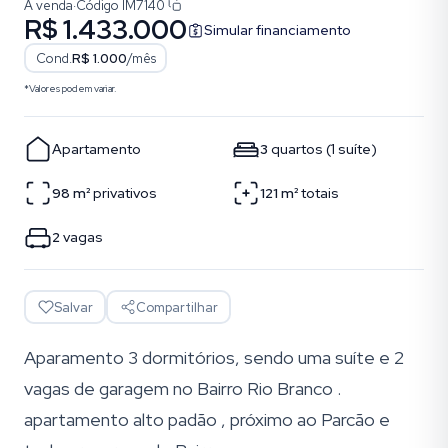
À venda
·
Código
IM7140
R$ 1.433.000
Simular financiamento
Cond.
R$ 1.000
/mês
*Valores podem variar.
Apartamento
3
quartos
(
1
suíte
)
98
m²
privativos
121
m²
totais
2
vagas
Salvar
Compartilhar
Aparamento 3 dormitórios, sendo uma suíte e 2
vagas de garagem no Bairro Rio Branco .
apartamento alto padão , próximo ao Parcão e