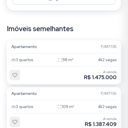
Imóveis semelhantes
Bom Fim
Apartamento
IM7138
3
quartos
98
m²
2
vagas
À venda
R$ 1.475.000
Bom Fim
Apartamento
IM7136
3
quartos
109
m²
2
vagas
À venda
R$ 1.387.409
Bom Fim