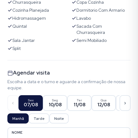
Churrasqueira
Copa Cozinha
Cozinha Planejada
Dormitorio Com Armario
Hidromassagem
Lavabo
Quintal
Sacada Com
Churrasqueira
Sala Jantar
Semi Mobiliado
Split
Agendar visita
Escolha a data e o turno e aguarde a confirmação de nossa
equipe.
Sex
Seg
Ter
Qua
Qui
07/08
10/08
11/08
12/08
13/08
Manhã
Tarde
Noite
NOME