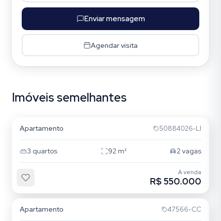
Enviar mensagem
Agendar visita
Imóveis semelhantes
Passo da Areia
Apartamento
50884026-LI
3
quartos
92
m²
2
vagas
À venda
R$ 550.000
Passo da Areia
Apartamento
47566-CC