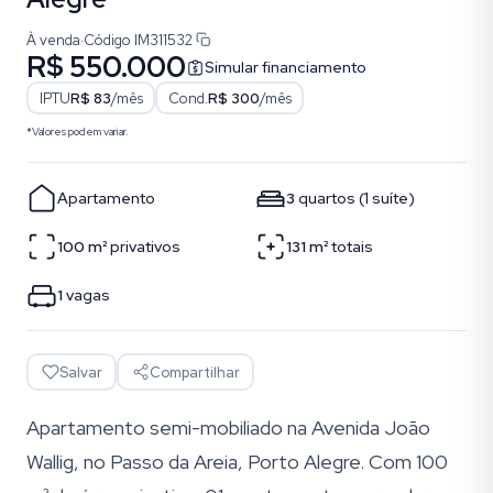
À venda
·
Código
IM311532
R$ 550.000
Simular financiamento
IPTU
R$ 83
/mês
Cond.
R$ 300
/mês
*Valores podem variar.
Apartamento
3
quartos
(
1
suíte
)
100
m²
privativos
131
m²
totais
1
vagas
Salvar
Compartilhar
Apartamento semi-mobiliado na Avenida João
Wallig, no Passo da Areia, Porto Alegre. Com 100