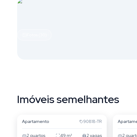
Fotos (30)
Imóveis semelhantes
Passo da Areia
Passo d
Apartamento
Apartam
90818-TR
2
quartos
49
m²
2
vagas
2
quart