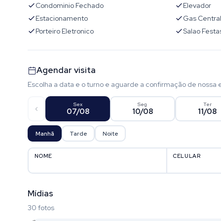
Condominio Fechado
Elevador
Estacionamento
Gas Centra
Porteiro Eletronico
Salao Festa
Agendar visita
Escolha a data e o turno e aguarde a confirmação de nossa 
Sex
Seg
Ter
07/08
10/08
11/08
Manhã
Tarde
Noite
NOME
CELULAR
Mídias
30 fotos