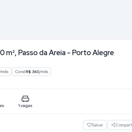
0 m², Passo da Areia - Porto Alegre
/mês
Cond.
R$ 360
/mês
ais
1
vagas
Salvar
Comparti