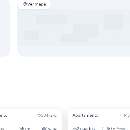
Ver mapa
a Areia
Passo da Areia
ento
Apartamento
93472-LI
IM3
os
55
m²
1
vaga
2
quartos
60
m²
total