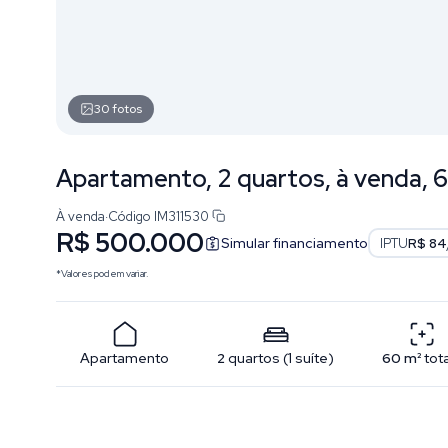
30
fotos
Apartamento, 2 quartos, à venda, 6
À venda
·
Código
IM311530
R$ 500.000
Simular financiamento
IPTU
R$ 84
*Valores podem variar.
Apartamento
2
quartos
(
1
suíte
)
60
m²
tot