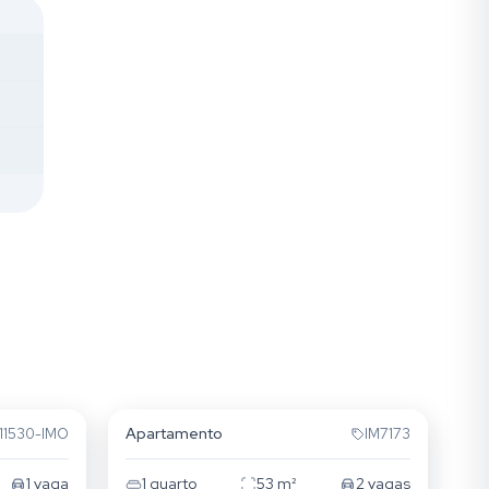
Passo da Areia
Apartamento
11530-IMO
IM7173
1
vaga
1
quarto
53
m²
2
vagas