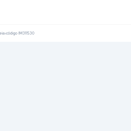
eia
código IM311530
›