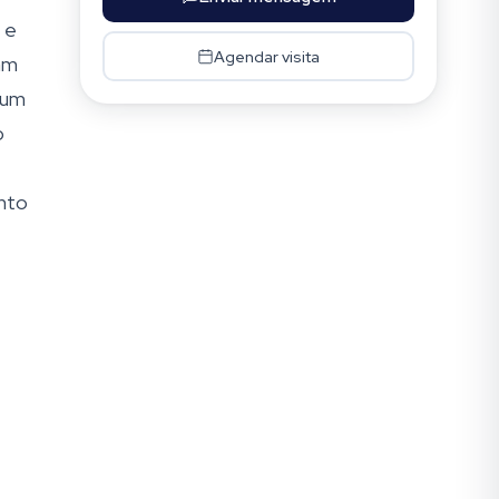
 e
Agendar visita
cam
 um
o
ento