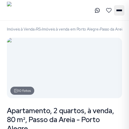
Imóveis à Venda
RS
Imóveis à venda em Porto Alegre
Passo da Areia
c
›
›
›
›
10
fotos
Apartamento, 2 quartos, à venda,
80 m², Passo da Areia - Porto
Alegre