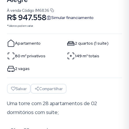
À venda
·
Código
IM6836
R$ 947.558
Simular financiamento
*Valores podem variar.
Apartamento
2
quartos
(
1
suíte
)
80
m²
privativos
149
m²
totais
2
vagas
Salvar
Compartilhar
Uma torre com 28 apartamentos de 02
dormitórios com suíte;