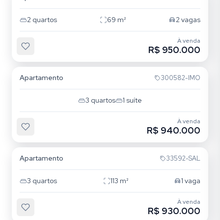
2
quartos
69
m²
2
vagas
À venda
R$ 950.000
Passo da Areia
Apartamento
300582-IMO
3
quartos
1
suíte
À venda
R$ 940.000
Passo da Areia
Apartamento
33592-SAL
3
quartos
113
m²
1
vaga
À venda
R$ 930.000