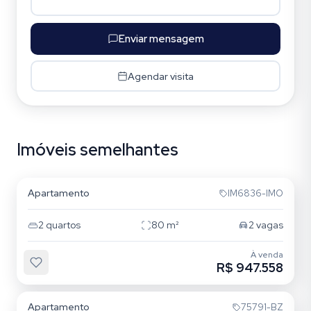
Enviar mensagem
Agendar visita
Imóveis semelhantes
Passo da Areia
Apartamento
IM6836-IMO
2
quartos
80
m²
2
vagas
À venda
R$ 947.558
Passo da Areia
Apartamento
75791-BZ