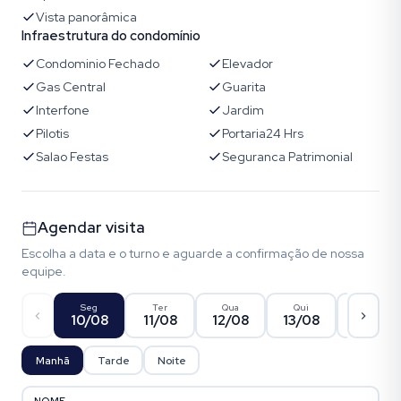
Vista panorâmica
Infraestrutura do condomínio
Condominio Fechado
Elevador
Gas Central
Guarita
Interfone
Jardim
Pilotis
Portaria24 Hrs
Salao Festas
Seguranca Patrimonial
Agendar visita
Escolha a data e o turno e aguarde a confirmação de nossa
equipe.
Seg
Ter
Qua
Qui
Sex
10/08
11/08
12/08
13/08
14/08
Manhã
Tarde
Noite
NOME