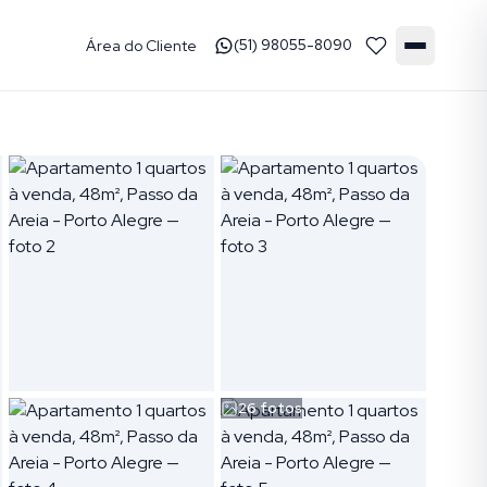
Área do Cliente
(51) 98055-8090
26
fotos