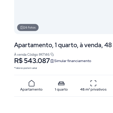
26
fotos
Apartamento, 1 quarto, à venda, 48 
À venda
·
Código
IM7146
R$ 543.087
Simular financiamento
*Valores podem variar.
Apartamento
1
quarto
48
m²
privativos