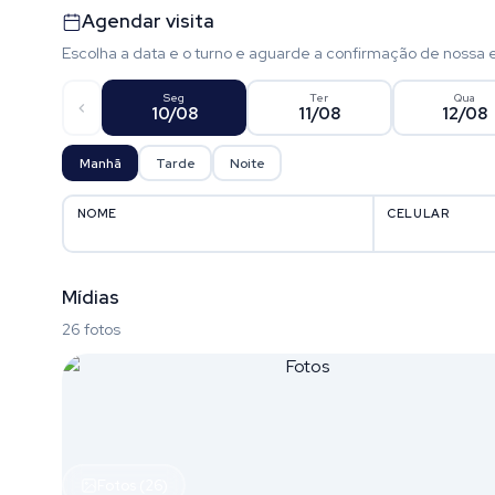
Agendar visita
Escolha a data e o turno e aguarde a confirmação de nossa 
Seg
Ter
Qua
10/08
11/08
12/08
Manhã
Tarde
Noite
NOME
CELULAR
Mídias
26 fotos
Fotos (26)