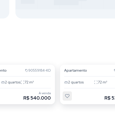
a Areia
Passo da Areia
ento
Apartamento
90559184-KO
2
quartos
72
m²
2
quartos
72
m²
À venda
R$ 540.000
R$ 