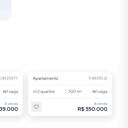
Passo da Areia
Apartamento
IM311977
IM311532
1
vaga
3
quartos
100
m²
1
vaga
À venda
À venda
539.000
R$ 550.000