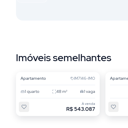
Imóveis semelhantes
Passo da Areia
Passo d
Apartamento
Apartam
IM7146-IMO
1
quarto
48
m²
1
vaga
À venda
R$ 543.087