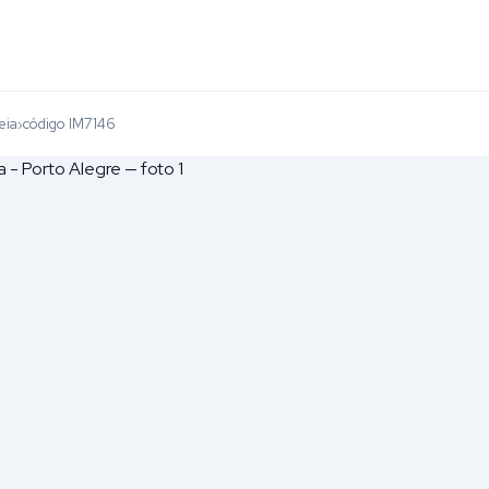
eia
código IM7146
›