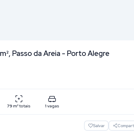
m², Passo da Areia - Porto Alegre
79
m²
totais
1
vagas
Salvar
Comparti