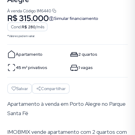
À venda
·
Código
IM6440
R$ 315.000
Simular financiamento
Cond.
R$ 280
/mês
*Valores podem variar.
Apartamento
2
quartos
45
m²
privativos
1
vagas
Salvar
Compartilhar
Apartamento à venda em Porto Alegre no Parque
Santa Fé
IMOBMIX vende apartamento com 2 quartos com