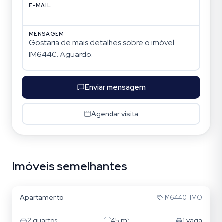
E-MAIL
MENSAGEM
Enviar mensagem
Agendar visita
Imóveis semelhantes
Parque Santa Fé
Apartamento
IM6440-IMO
2
quartos
45
m²
1
vaga