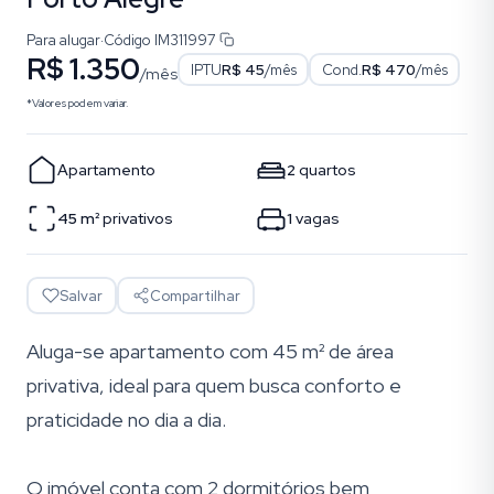
Para alugar
·
Código
IM311997
R$ 1.350
IPTU
R$ 45
/mês
Cond.
R$ 470
/mês
/mês
*Valores podem variar.
Apartamento
2
quartos
45
m²
privativos
1
vagas
Salvar
Compartilhar
Aluga-se apartamento com 45 m² de área
privativa, ideal para quem busca conforto e
praticidade no dia a dia.
O imóvel conta com 2 dormitórios bem