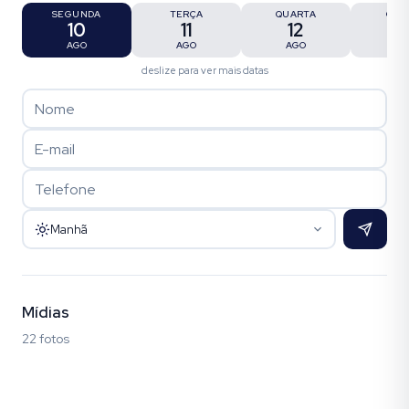
SEGUNDA
TERÇA
QUARTA
QUI
10
11
12
1
AGO
AGO
AGO
AG
deslize para ver mais datas
Manhã
Mídias
22 fotos
Fotos (22)