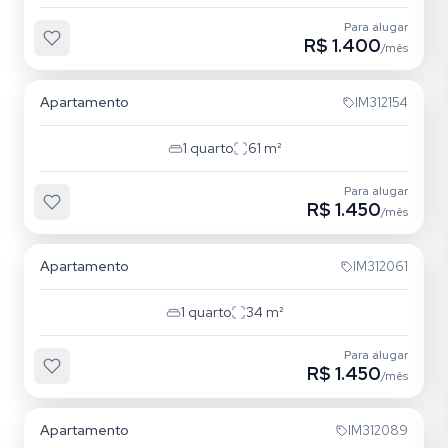
Para alugar
R$ 1.400
/mês
Passo da Areia
Apartamento
IM312154
1
quarto
61
m²
Para alugar
R$ 1.450
/mês
Cristo Redentor
Apartamento
IM312061
1
quarto
34
m²
Para alugar
R$ 1.450
/mês
Cristo Redentor
Apartamento
IM312089