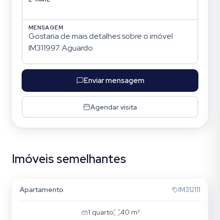
MENSAGEM
Enviar mensagem
Agendar visita
Imóveis semelhantes
Cristo Redentor
Apartamento
IM312111
1
quarto
40
m²