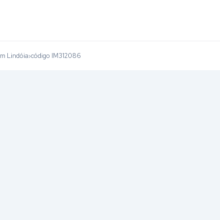
im Lindóia
código IM312086
›