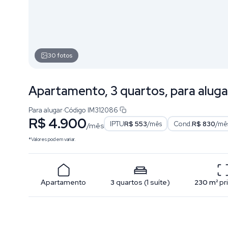
30
fotos
Apartamento, 3 quartos, para alugar
Para alugar
·
Código
IM312086
R$ 4.900
IPTU
R$ 553
/mês
Cond.
R$ 830
/mê
/mês
*Valores podem variar.
Apartamento
3
quartos
(
1
suíte
)
230
m²
pr