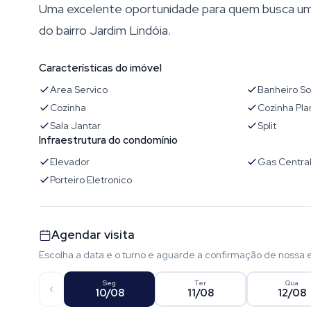
Uma excelente oportunidade para quem busca um 
do bairro Jardim Lindóia.
Características do imóvel
Area Servico
Banheiro So
Cozinha
Cozinha Pla
Sala Jantar
Split
Infraestrutura do condomínio
Elevador
Gas Centra
Porteiro Eletronico
Agendar visita
Escolha a data e o turno e aguarde a confirmação de nossa 
Seg
Ter
Qua
10/08
11/08
12/08