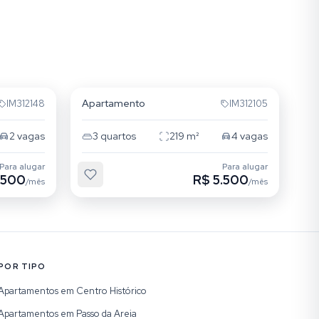
Jardim Itu
Apartamento
IM312148
IM312105
2
vagas
3
quartos
219
m²
4
vagas
Para alugar
Para alugar
.500
R$ 5.500
/mês
/mês
POR TIPO
Apartamentos em Centro Histórico
Apartamentos em Passo da Areia