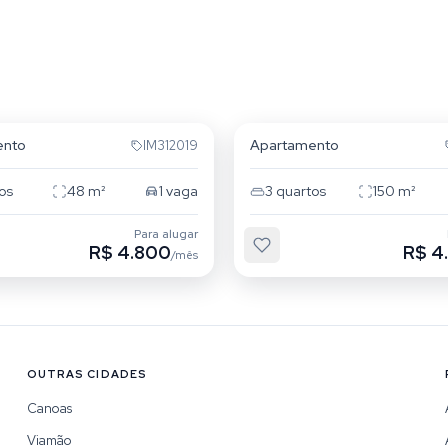
a Areia
Passo da Areia
ento
Apartamento
IM312019
os
48
m²
1
vaga
3
quartos
150
m²
Para alugar
R$ 4.800
R$ 4
/mês
OUTRAS CIDADES
Canoas
Viamão