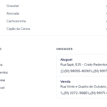
Gravataí
Alvorada
Cachoeirinha
Capão da Canoa
O
UNIDADES
Aluguel
Rua Sapê, 835 - Cristo Redentor 
is
(51) 98055-8090
(51) 9917
entos
resa
Venda
Rua Vinte e Quatro de Outubro, 1
vel
(51) 3372-9665
(51) 99171-