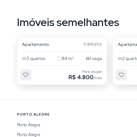
Imóveis semelhantes
Passo da Areia
Passo d
Apartamento
Apartam
IM5459
3
quartos
84
m²
1
vaga
2
quart
Para alugar
R$ 4.800
/mês
PORTO ALEGRE
Porto Alegre
Porto Alegre