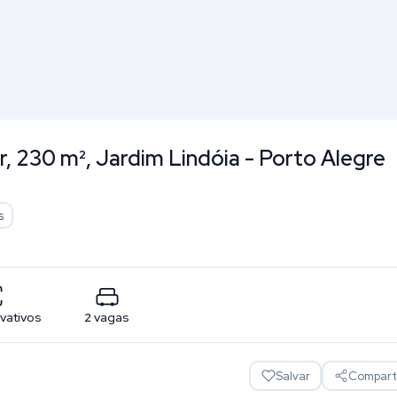
, 230 m², Jardim Lindóia - Porto Alegre
s
ivativos
2
vagas
Salvar
Comparti