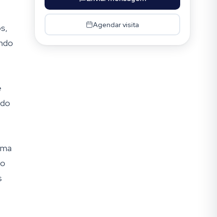
Agendar visita
s,
ando
e
ndo
uma
ão
s