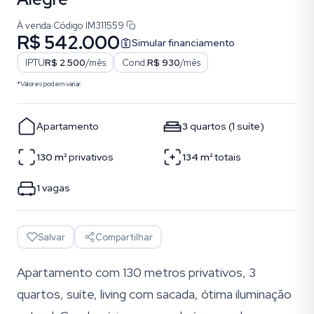
À venda
·
Código
IM311559
R$ 542.000
Simular financiamento
IPTU
R$ 2.500
/mês
Cond.
R$ 930
/mês
*Valores podem variar.
Apartamento
3
quartos
(
1
suíte
)
130
m²
privativos
134
m²
totais
1
vagas
Salvar
Compartilhar
Apartamento com 130 metros privativos, 3
quartos, suíte, living com sacada, ótima iluminação