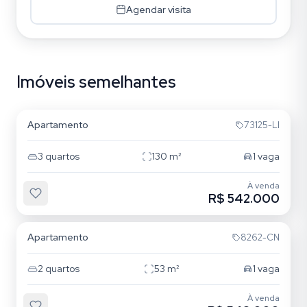
Agendar visita
Imóveis semelhantes
Jardim Lindóia
Apartamento
73125-LI
3
quartos
130
m²
1
vaga
À venda
R$ 542.000
Jardim Lindóia
Apartamento
8262-CN
2
quartos
53
m²
1
vaga
À venda