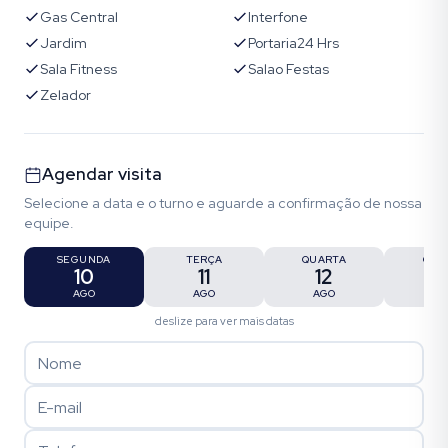
Gas Central
Interfone
Jardim
Portaria24 Hrs
Sala Fitness
Salao Festas
Zelador
Agendar visita
Selecione a data e o turno e aguarde a confirmação de nossa
equipe.
SEGUNDA
TERÇA
QUARTA
QUI
10
11
12
1
AGO
AGO
AGO
AG
deslize para ver mais datas