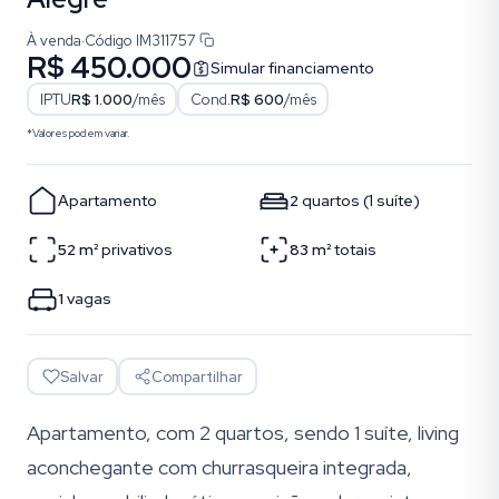
À venda
·
Código
IM311757
R$ 450.000
Simular financiamento
IPTU
R$ 1.000
/mês
Cond.
R$ 600
/mês
*Valores podem variar.
Apartamento
2
quartos
(
1
suíte
)
52
m²
privativos
83
m²
totais
1
vagas
Salvar
Compartilhar
Apartamento, com 2 quartos, sendo 1 suíte, living
aconchegante com churrasqueira integrada,