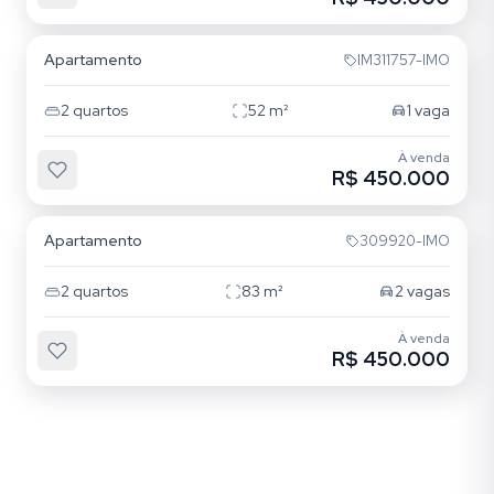
Jardim Lindóia
Apartamento
IM311757-IMO
2
quartos
52
m²
1
vaga
À venda
R$ 450.000
Jardim Lindóia
Apartamento
309920-IMO
2
quartos
83
m²
2
vagas
À venda
R$ 450.000