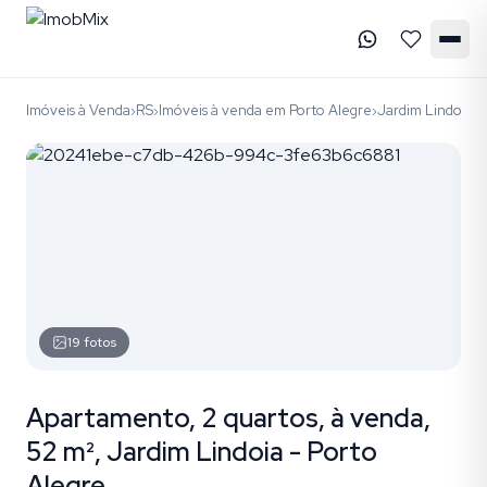
Imóveis à Venda
RS
Imóveis à venda em Porto Alegre
Jardim Lindoia
c
›
›
›
›
19
fotos
Apartamento, 2 quartos, à venda,
52 m², Jardim Lindoia - Porto
Alegre