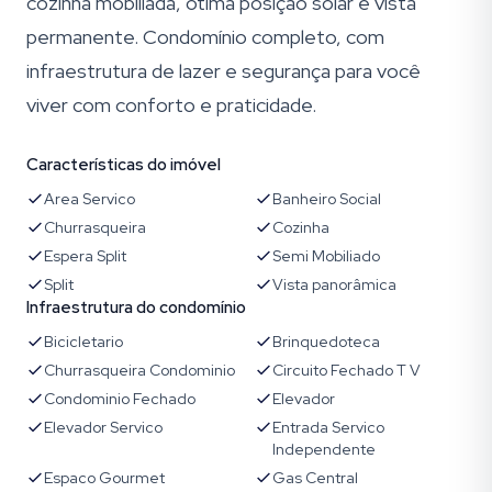
cozinha mobiliada, ótima posição solar e vista
permanente. Condomínio completo, com
infraestrutura de lazer e segurança para você
viver com conforto e praticidade.
Características do imóvel
Area Servico
Banheiro Social
Churrasqueira
Cozinha
Espera Split
Semi Mobiliado
Split
Vista panorâmica
Infraestrutura do condomínio
Bicicletario
Brinquedoteca
Churrasqueira Condominio
Circuito Fechado T V
Condominio Fechado
Elevador
Elevador Servico
Entrada Servico
Independente
Espaco Gourmet
Gas Central