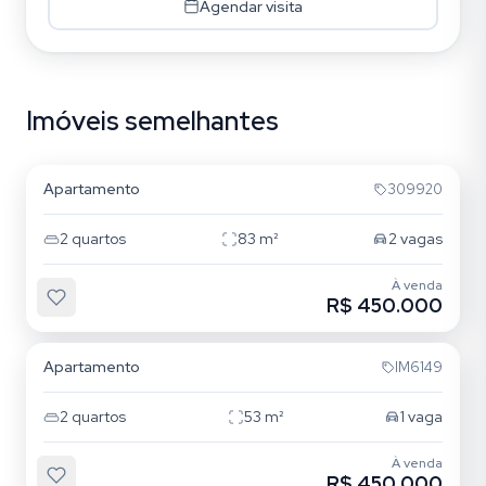
Agendar visita
Imóveis semelhantes
Jardim Lindóia
Apartamento
309920
2
quartos
83
m²
2
vagas
À venda
R$ 450.000
Jardim Lindóia
Apartamento
IM6149
2
quartos
53
m²
1
vaga
À venda
R$ 450.000