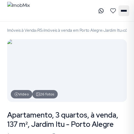
Imóveis à Venda
RS
Imóveis à venda em Porto Alegre
Jardim Itu
códig
›
›
›
›
Vídeo
26
fotos
Apartamento, 3 quartos, à venda,
137 m², Jardim Itu - Porto Alegre