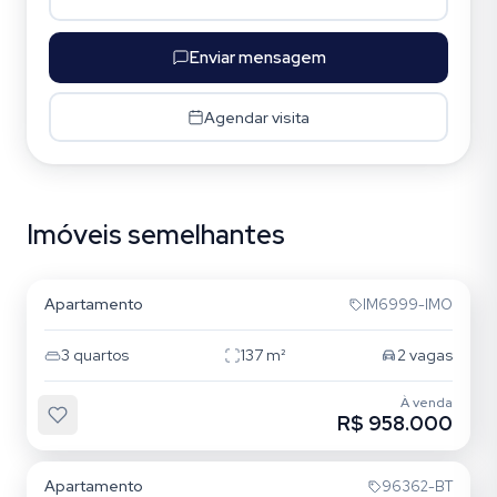
Enviar mensagem
Agendar visita
Imóveis semelhantes
Jardim Itu
Apartamento
IM6999-IMO
3
quartos
137
m²
2
vagas
À venda
R$ 958.000
Jardim Itu
Apartamento
96362-BT