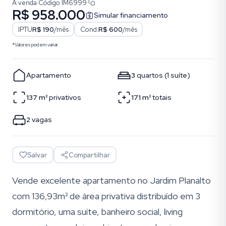
À venda
·
Código
IM6999
R$ 958.000
Simular financiamento
IPTU
R$ 190
/mês
Cond.
R$ 600
/mês
*Valores podem variar.
Apartamento
3
quartos
(
1
suíte
)
137
m²
privativos
171
m²
totais
2
vagas
Salvar
Compartilhar
Vende excelente apartamento no Jardim Planalto
com 136,93m² de área privativa distribuído em 3
dormitório, uma suíte, banheiro social, living