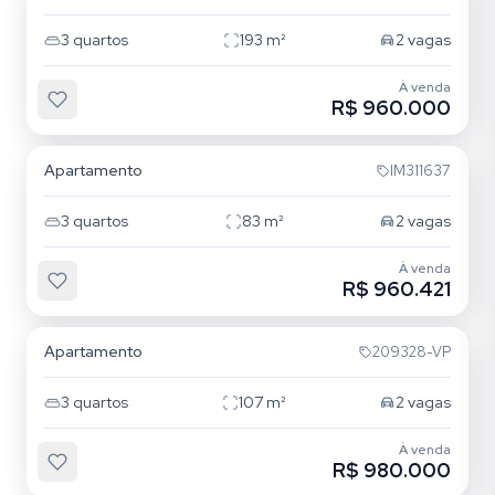
3
quartos
193
m²
2
vagas
À venda
R$ 960.000
Jardim Itu
Apartamento
IM311637
3
quartos
83
m²
2
vagas
À venda
R$ 960.421
Jardim Itu
Apartamento
209328-VP
3
quartos
107
m²
2
vagas
À venda
R$ 980.000