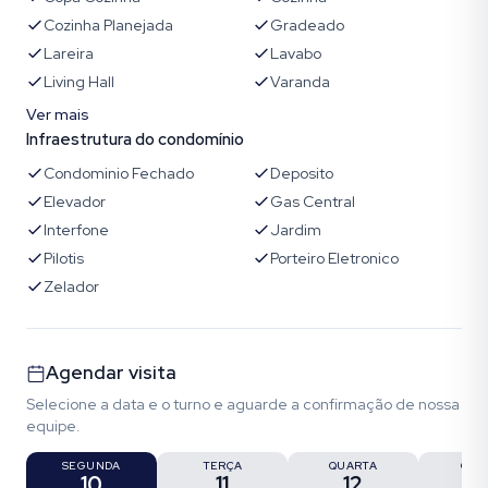
Cozinha Planejada
Gradeado
Lareira
Lavabo
Living Hall
Varanda
Ver mais
Infraestrutura do condomínio
Condominio Fechado
Deposito
Elevador
Gas Central
Interfone
Jardim
Pilotis
Porteiro Eletronico
Zelador
Agendar visita
Selecione a data e o turno e aguarde a confirmação de nossa
equipe.
SEGUNDA
TERÇA
QUARTA
QUI
10
11
12
1