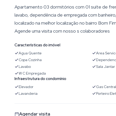
Apartamento 03 dormitórios com 01 suíte de frent
lavabo, dependência de empregada com banheiro, s
localizado na melhor localização no bairro Bom Fi
Agende uma visita com nosso s colaboradores
Características do imóvel
Agua Quente
Area Servic
Copa Cozinha
Dependenc
Lavabo
Sala Jantar
W C Empregada
Infraestrutura do condomínio
Elevador
Gas Centra
Lavanderia
Porteiro Ele
Agendar visita