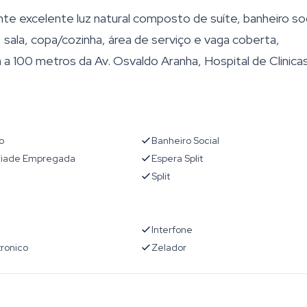
e excelente luz natural composto de suíte, banheiro soc
ala, copa/cozinha, área de serviço e vaga coberta,
m a 100 metros da Av. Osvaldo Aranha, Hospital de Clinicas
o
Banheiro Social
iade Empregada
Espera Split
Split
l
Interfone
tronico
Zelador