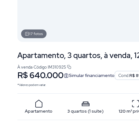
17
fotos
Apartamento, 3 quartos, à venda, 1
À venda
·
Código
IM310925
R$ 640.000
Simular financiamento
Cond.
R$ 8
*Valores podem variar.
Apartamento
3
quartos
(
1
suíte
)
120
m²
pri