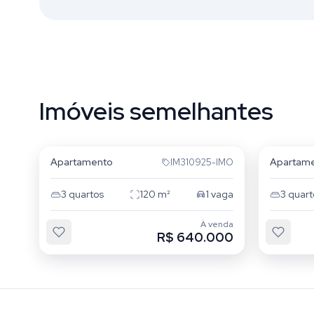
Imóveis semelhantes
Independência
Indepe
Apartamento
Apartam
IM310925-IMO
3
quartos
120
m²
1
vaga
3
quart
À venda
R$ 640.000