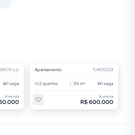
Independência
Apartamento
34675-LU
IM312224
1
vaga
2
quartos
65
m²
1
vaga
À venda
À venda
50.000
R$ 600.000