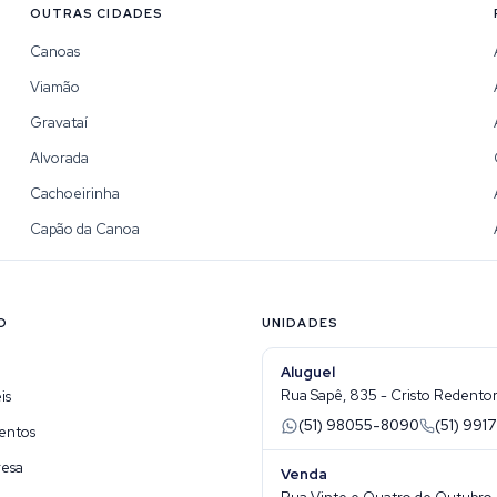
OUTRAS CIDADES
Canoas
Viamão
Gravataí
Alvorada
Cachoeirinha
Capão da Canoa
O
UNIDADES
Aluguel
Rua Sapê, 835 - Cristo Redentor 
is
(51) 98055-8090
(51) 9917
entos
resa
Venda