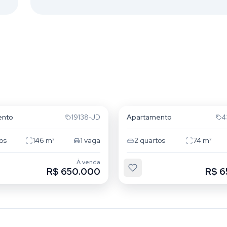
ndência
Independência
ento
Apartamento
19138-JD
4
os
146
m²
1
vaga
2
quartos
74
m²
À venda
R$ 650.000
R$ 6