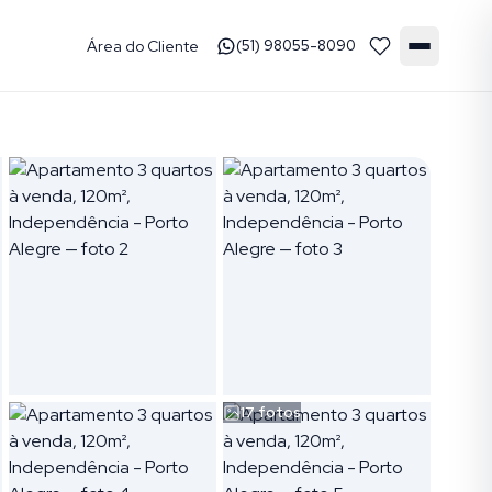
Área do Cliente
(51) 98055-8090
17
fotos