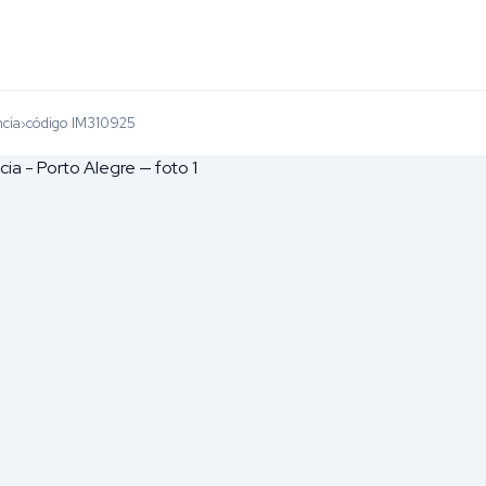
cia
código IM310925
›