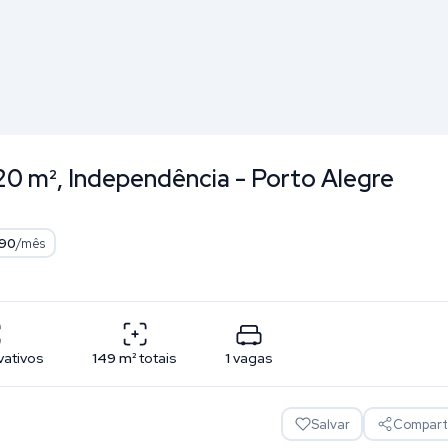
20 m², Independência - Porto Alegre
90
/mês
vativos
149
m²
totais
1
vagas
Salvar
Comparti