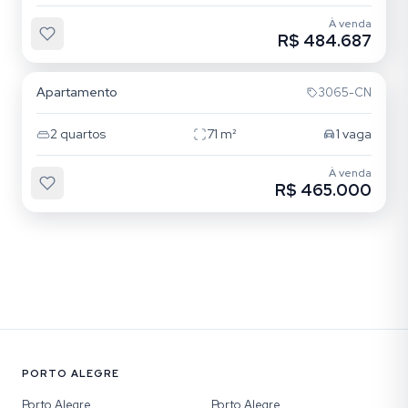
À venda
R$ 484.687
Cristo Redentor
Apartamento
3065-CN
2
quartos
71
m²
1
vaga
À venda
R$ 465.000
PORTO ALEGRE
Porto Alegre
Porto Alegre