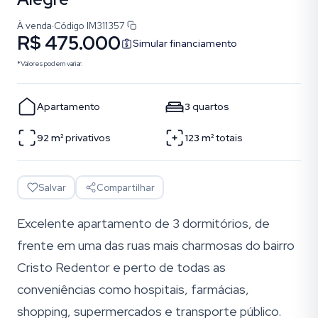
À venda
·
Código
IM311357
R$ 475.000
Simular financiamento
*Valores podem variar.
Apartamento
3
quartos
92
m²
privativos
123
m²
totais
Salvar
Compartilhar
Excelente apartamento de 3 dormitórios, de
frente em uma das ruas mais charmosas do bairro
Cristo Redentor e perto de todas as
conveniências como hospitais, farmácias,
shopping, supermercados e transporte público.