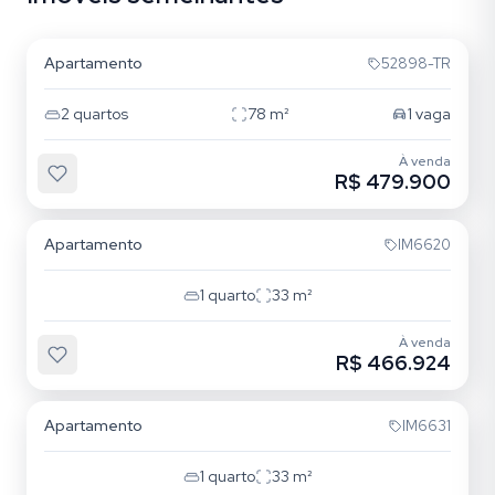
Cristo Redentor
Apartamento
52898-TR
2
quartos
78
m²
1
vaga
À venda
R$ 479.900
Cristo Redentor
Apartamento
IM6620
1
quarto
33
m²
À venda
R$ 466.924
Cristo Redentor
Apartamento
IM6631
1
quarto
33
m²