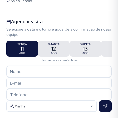
Salao Festas
Agendar visita
Selecione a data e o turno e aguarde a confirmação de nossa
equipe.
TERÇA
QUARTA
QUINTA
SEX
11
12
13
1
AGO
AGO
AGO
AG
deslize para ver mais datas
Manhã