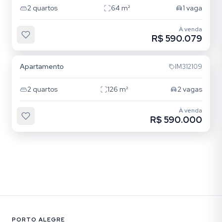
2
quartos
64
m²
1
vaga
À venda
R$ 590.079
Cristo Redentor
Apartamento
IM312109
2
quartos
126
m²
2
vagas
À venda
R$ 590.000
PORTO ALEGRE