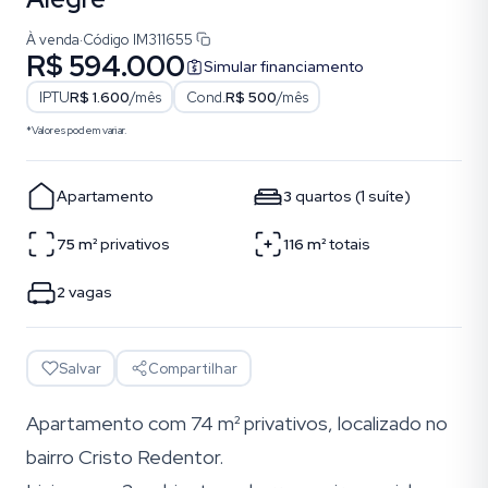
À venda
·
Código
IM311655
R$ 594.000
Simular financiamento
IPTU
R$ 1.600
/mês
Cond.
R$ 500
/mês
*Valores podem variar.
Apartamento
3
quartos
(
1
suíte
)
75
m²
privativos
116
m²
totais
2
vagas
Salvar
Compartilhar
Apartamento com 74 m² privativos, localizado no
bairro Cristo Redentor.