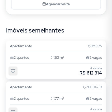
Agendar visita
Imóveis semelhantes
Cristo Redentor
Apartamento
IM5325
2
quartos
63
m²
2
vagas
À venda
R$ 612.314
Cristo Redentor
Apartamento
76004-TR
2
quartos
77
m²
2
vagas
À venda