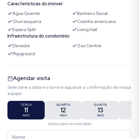
Características do imóvel
Agua Quente
Banheiro Social
Churrasqueira
Cozinha americana
Espera Split
Living Hall
Infraestrutura do condomínio
Elevador
Gas Central
Playground
Agendar visita
Selecione a data e o turno e aguarde a confirmação de nossa
equipe.
TERÇA
QUARTA
QUINTA
SEX
11
12
13
1
AGO
AGO
AGO
AG
deslize para ver mais datas