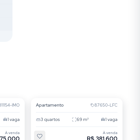
Cristo Redentor
Apartamento
311154-IMO
87650-LFC
1
vaga
3
quartos
69
m²
1
vaga
À venda
À venda
375.000
R$ 381.600