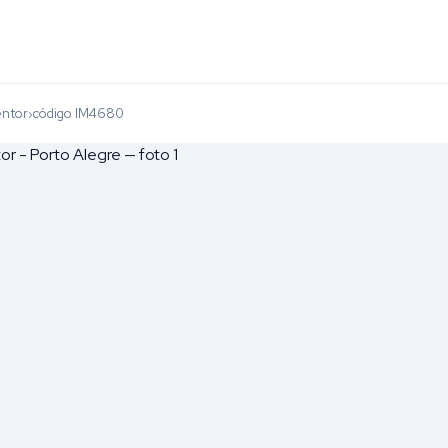
entor
código IM4680
›