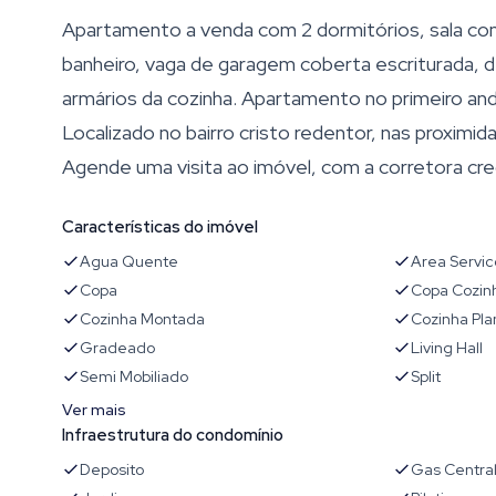
Apartamento a venda com 2 dormitórios, sala com
banheiro, vaga de garagem coberta escriturada, dep
armários da cozinha. Apartamento no primeiro an
Localizado no bairro cristo redentor, nas proximi
Agende uma visita ao imóvel, com a corretora cre
Características do imóvel
Agua Quente
Area Servic
Copa
Copa Cozin
Cozinha Montada
Cozinha Pla
Gradeado
Living Hall
Semi Mobiliado
Split
Ver mais
Infraestrutura do condomínio
Deposito
Gas Centra