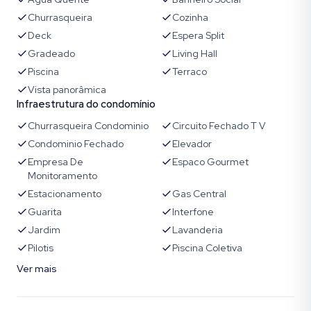
Churrasqueira
Cozinha
Deck
Espera Split
Gradeado
Living Hall
Piscina
Terraco
Vista panorâmica
Infraestrutura do condomínio
Churrasqueira Condominio
Circuito Fechado T V
Condominio Fechado
Elevador
Empresa De
Espaco Gourmet
Monitoramento
Estacionamento
Gas Central
Guarita
Interfone
Jardim
Lavanderia
Pilotis
Piscina Coletiva
Ver mais