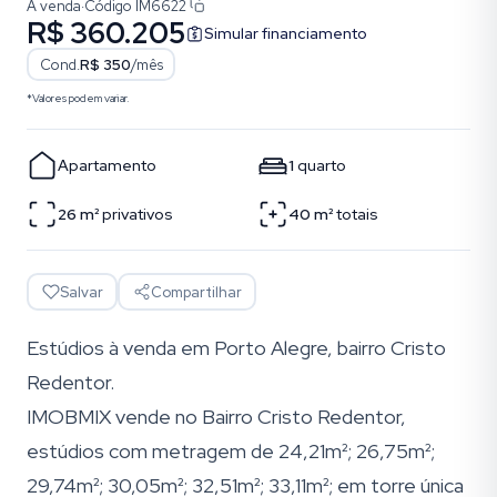
À venda
·
Código
IM6622
R$ 360.205
Simular financiamento
Cond.
R$ 350
/mês
*Valores podem variar.
Apartamento
1
quarto
26
m²
privativos
40
m²
totais
Salvar
Compartilhar
Estúdios à venda em Porto Alegre, bairro Cristo
Redentor.
IMOBMIX vende no Bairro Cristo Redentor,
estúdios com metragem de 24,21m²; 26,75m²;
29,74m²; 30,05m²; 32,51m²; 33,11m²; em torre única