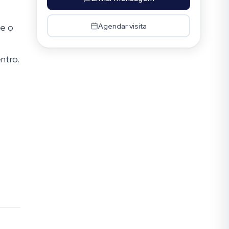
Agendar visita
ue o
ntro.