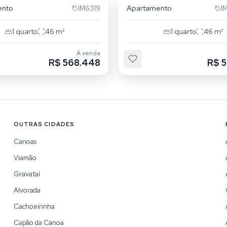
ento
Apartamento
IM6319
I
1
quarto
46
m²
1
quarto
46
m²
À venda
R$ 568.448
R$ 
OUTRAS CIDADES
Canoas
Viamão
Gravataí
Alvorada
Cachoeirinha
Capão da Canoa