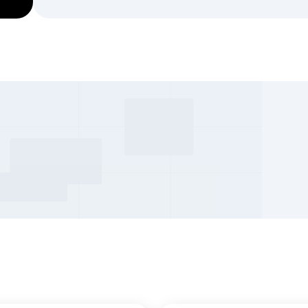
im
Bom Fim