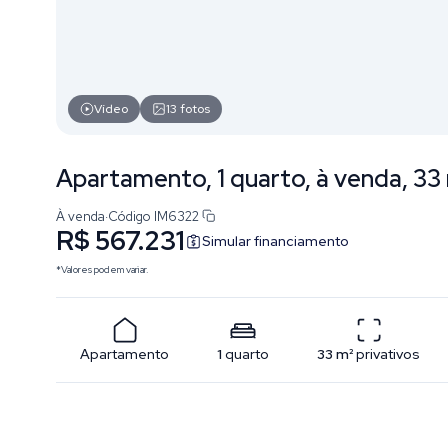
Vídeo
13
fotos
Apartamento, 1 quarto, à venda, 33
À venda
·
Código
IM6322
R$ 567.231
Simular financiamento
*Valores podem variar.
Apartamento
1
quarto
33
m²
privativos