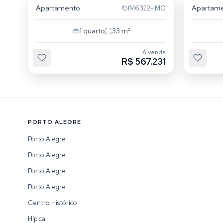
Apartamento
Apartam
IM6322-IMO
1
quarto
33
m²
À venda
R$ 567.231
PORTO ALEGRE
Porto Alegre
Porto Alegre
Porto Alegre
Porto Alegre
Centro Histórico
Hípica