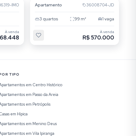
Apartamento
M6319-IMO
36008704-JD
3
quartos
99
m²
1
vaga
À venda
À venda
568.448
R$ 570.000
POR TIPO
Apartamentos em Centro Histórico
Apartamentos em Passo da Areia
Apartamentos em Petrópolis
Casas em Hípica
Apartamentos em Menino Deus
Apartamentos em Vila Ipiranga